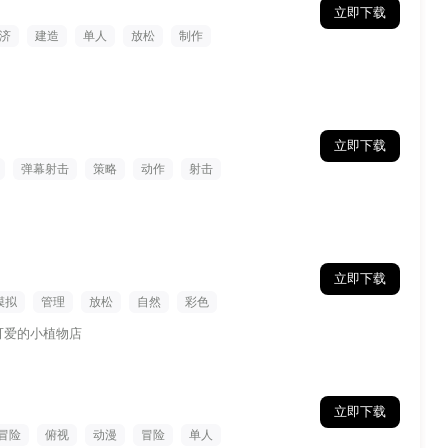
立即下载
济
建造
单人
放松
制作
立即下载
弹幕射击
策略
动作
射击
立即下载
模拟
管理
放松
自然
彩色
可爱的小植物店
立即下载
冒险
俯视
动漫
冒险
单人