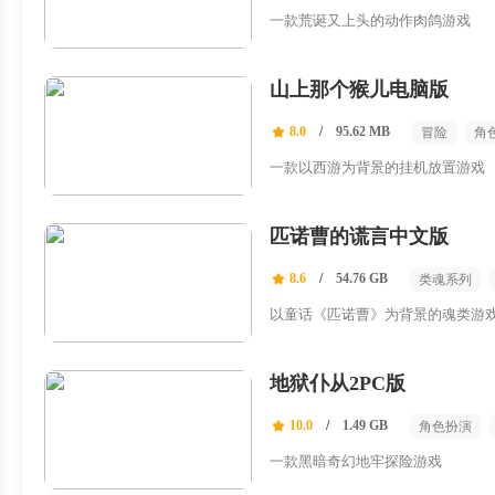
一款荒诞又上头的动作肉鸽游戏
山上那个猴儿电脑版
8.0
/
95.62 MB
冒险
角
一款以西游为背景的挂机放置游戏
匹诺曹的谎言中文版
8.6
/
54.76 GB
类魂系列
动作角色扮
以童话《匹诺曹》为背景的魂类游
地狱仆从2PC版
10.0
/
1.49 GB
角色扮演
手绘
一款黑暗奇幻地牢探险游戏