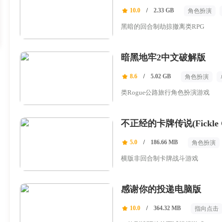
10.0
/
2.33 GB
角色扮演
选择取向
黑暗的回合制劫掠撤离类RPG
暗黑地牢2中文破解版
8.6
/
5.02 GB
角色扮演
类Rogue公路旅行角色扮演游戏
不正经的卡牌传说(Fickle Ca
5.0
/
186.66 MB
角色扮演
横版非回合制卡牌战斗游戏
感谢你的投递电脑版
10.0
/
364.32 MB
指向点击