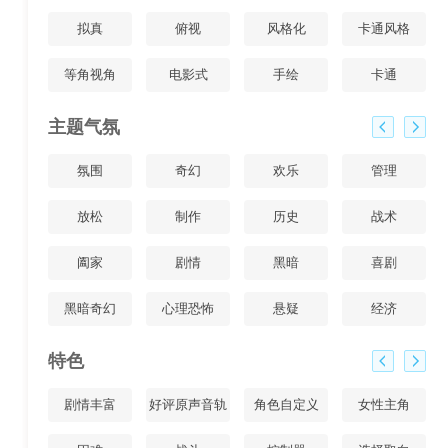
拟真
俯视
风格化
卡通风格
等角视角
电影式
手绘
卡通
主题气氛
氛围
奇幻
欢乐
管理
放松
制作
历史
战术
阖家
剧情
黑暗
喜剧
黑暗奇幻
心理恐怖
悬疑
经济
特色
剧情丰富
好评原声音轨
角色自定义
女性主角