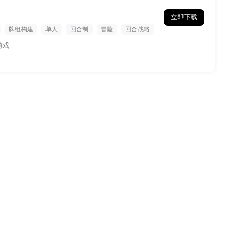
立即下载
牌组构建
单人
回合制
冒险
回合战略
游戏