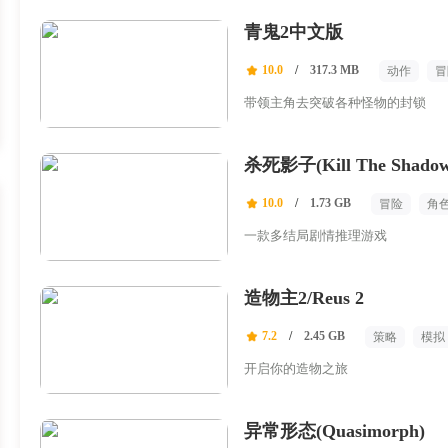
青鬼2中文版
10.0
/
317.3 MB
动作
冒
带领主角去突破各种怪物的封锁
杀死影子(Kill The Shadow
10.0
/
1.73 GB
冒险
角
一款多结局剧情推理游戏
造物主2/Reus 2
7.2
/
2.45 GB
策略
模拟
开启你的造物之旅
异常形态(Quasimorph)