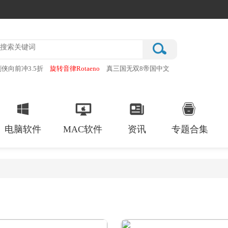
剑侠向前冲3.5折
旋转音律Rotaeno
真三国无双8帝国中文
inBeeT音游
GZ穿越火线
电脑软件
MAC软件
资讯
专题合集