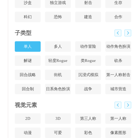
沙盒
独立游戏
射击
生存
科幻
恐怖
建造
合作
子类型
单人
多人
动作冒险
动作角色扮演
解谜
轻度Rogue
类Rogue
砍杀
回合战略
街机
沉浸式模拟
第一人称射击
回合制
日系角色扮演
战争
城市营造
视觉元素
2D
3D
第三人称
第一人称
动漫
可爱
彩色
像素图形