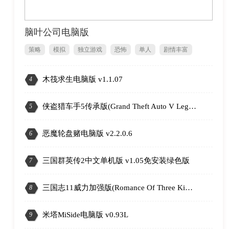
脑叶公司电脑版
策略
模拟
独立游戏
恐怖
单人
剧情丰富
木筏求生电脑版 v1.1.07
4
2
侠盗猎车手5传承版(Grand Theft Auto V Legacy) v1.0.3725.0(1.72)
5
恶魔轮盘赌电脑版 v2.2.0.6
6
三国群英传2中文单机版 v1.05免安装绿色版
7
三国志11威力加强版(Romance Of Three Kingdom 11 PK) v1.1.0.0
8
米塔MiSide电脑版 v0.93L
9