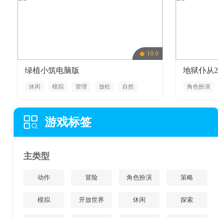
10.0
绿植小筑电脑版
地狱仆从2
休闲
模拟
管理
放松
自然
角色扮演
彩色
回合制战斗
游戏标签
主类型
动作
冒险
角色扮演
策略
模拟
开放世界
休闲
探索