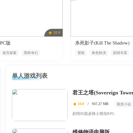
10.0
PC版
杀死影子(Kill The Shadow)
迷宫探索
黑暗奇幻
冒险
角色扮演
剧情丰富
俯视
手绘
解谜
悬疑
单人游戏列表
君王之塔(Sovereign Tower
10.0
/
937.27 MB
视觉小说
剧情向圆桌骑士模拟RPG
维修物语电脑版