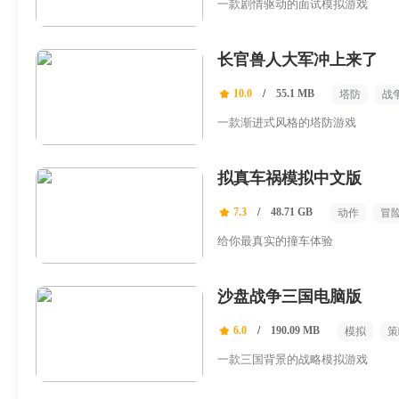
一款剧情驱动的面试模拟游戏
长官兽人大军冲上来了
10.0
/
55.1 MB
塔防
战
一款渐进式风格的塔防游戏
拟真车祸模拟中文版
7.3
/
48.71 GB
动作
冒
给你最真实的撞车体验
沙盘战争三国电脑版
6.0
/
190.09 MB
模拟
策
一款三国背景的战略模拟游戏