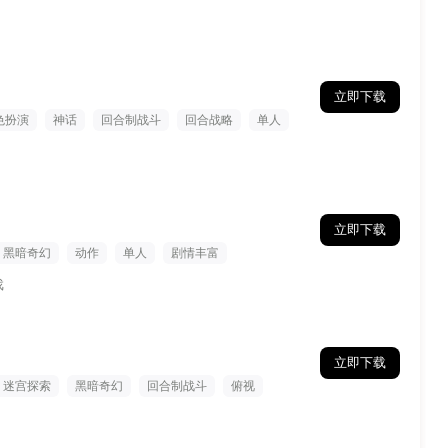
立即下载
色扮演
神话
回合制战斗
回合战略
单人
立即下载
黑暗奇幻
动作
单人
剧情丰富
演
戏
立即下载
迷宫探索
黑暗奇幻
回合制战斗
俯视