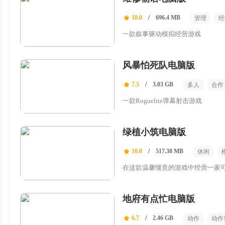
10.0
/
696.4 MB
管理
经
一款叙事驱动模拟经营游戏
风暴怕死队电脑版
7.5
/
3.03 GB
多人
合作
一款Roguelite弹幕射击游戏
绿植小筑电脑版
10.0
/
517.38 MB
休闲
在这款温馨惬意的游戏中经营一家
地府有点忙电脑版
6.7
/
2.46 GB
动作
动作