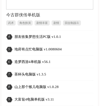
今古群侠传单机版
武术
角色扮演
剧情丰富
剧情
回合制战斗
回合战略
朋友收集梦想生活PC版 v1.0.1
4
2
地府有点忙电脑版 v1.0080604
5
造梦西游4单机版 v56.1
6
茶杯头电脑版 v1.3.5
7
山上那个猴儿电脑版 v1.0.28
8
大富翁4电脑单机版 v3.11
9