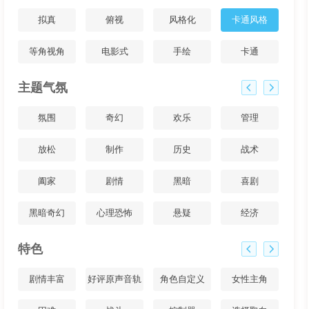
拟真
俯视
风格化
卡通风格
等角视角
电影式
手绘
卡通
主题气氛
氛围
奇幻
欢乐
管理
放松
制作
历史
战术
阖家
剧情
黑暗
喜剧
黑暗奇幻
心理恐怖
悬疑
经济
特色
剧情丰富
好评原声音轨
角色自定义
女性主角