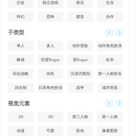
沙盒
独立游戏
射击
生存
科幻
恐怖
建造
合作
子类型
单人
多人
动作冒险
动作角色扮演
解谜
轻度Rogue
类Rogue
砍杀
回合战略
街机
沉浸式模拟
第一人称射击
回合制
日系角色扮演
战争
城市营造
视觉元素
2D
3D
第三人称
第一人称
动漫
可爱
彩色
像素图形