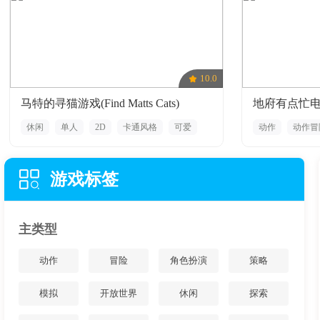
10.0
马特的寻猫游戏(Find Matts Cats)
地府有点忙
休闲
单人
2D
卡通风格
可爱
动作
动作冒
彩色
单人
游戏标签
主类型
动作
冒险
角色扮演
策略
模拟
开放世界
休闲
探索