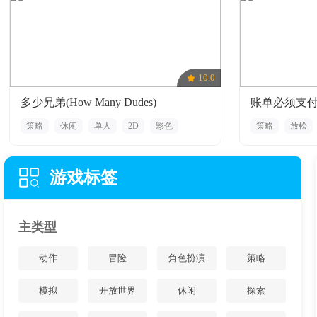
10.0
多少兄弟(How Many Dudes)
账单必须支
策略
休闲
单人
2D
彩色
策略
放松
战斗
彩色
游戏标签
主类型
动作
冒险
角色扮演
策略
模拟
开放世界
休闲
探索