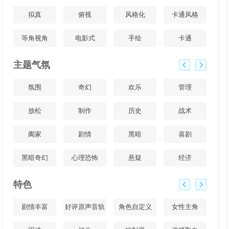
拟真
俯视
风格化
卡通风格
等角视角
电影式
手绘
卡通
主题气氛
氛围
奇幻
欢乐
管理
放松
制作
历史
战术
阖家
剧情
黑暗
喜剧
黑暗奇幻
心理恐怖
悬疑
经济
特色
剧情丰富
好评原声音轨
角色自定义
女性主角