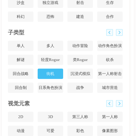
沙盒
独立游戏
射击
生存
科幻
恐怖
建造
合作
子类型
单人
多人
动作冒险
动作角色扮演
解谜
轻度Rogue
类Rogue
砍杀
回合战略
街机
沉浸式模拟
第一人称射击
回合制
日系角色扮演
战争
城市营造
视觉元素
2D
3D
第三人称
第一人称
动漫
可爱
彩色
像素图形