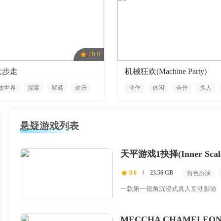
10.0
k大步走
机械狂欢(Machine Party)
放世界
探索
解谜
欢乐
动作
休闲
合作
多人
物理
悬疑游戏列表
天平游戏1抉择(Inner Scales
0.0
/
23.56 GB
角色扮演
休闲
一款第一视角沉浸式真人互动影游
MECCHA CHAMELEO