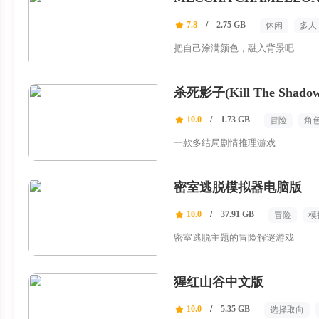
7.8
/
2.75 GB
休闲
多人
把自己涂满颜色，融入背景吧
杀死影子(Kill The Shadow
10.0
/
1.73 GB
冒险
角
一款多结局剧情推理游戏
密室逃脱模拟器电脑版
10.0
/
37.91 GB
冒险
模
密室逃脱主题的冒险解谜游戏
猩红山谷中文版
10.0
/
5.35 GB
选择取向