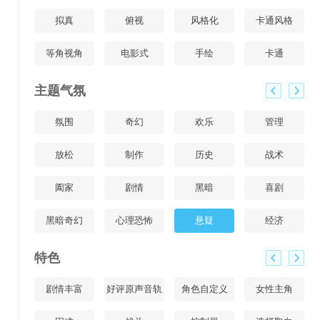
拟真
俯视
风格化
卡通风格
等角视角
电影式
手绘
卡通
主题气氛
氛围
奇幻
欢乐
管理
放松
制作
历史
战术
阖家
剧情
黑暗
喜剧
黑暗奇幻
心理恐怖
悬疑
经济
特色
剧情丰富
好评原声音轨
角色自定义
女性主角