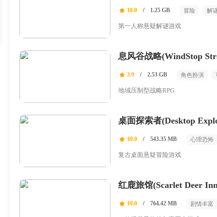
10.0
/
1.25 GB
冒险
解
第一人称悬疑解谜游戏
息风谷战略(WindStop Stra
3.9
/
2.53 GB
角色扮演
单人
地域压制型战略RPG
桌面探索者(Desktop Explo
10.0
/
543.35 MB
心理恐怖
复古桌面悬疑冒险游戏
红鹿旅馆(Scarlet Deer Inn
10.0
/
764.42 MB
剧情丰富