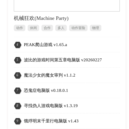
机械狂欢(Machine Party)
动作
休闲
合作
多人
动作冒险
物理
PEAK爬山游戏 v1.65.a
4
2
波比的游戏时间第五章电脑版 v20260227
5
魔法少女的魔女审判 v1.1.2
6
恐鬼症电脑版 v0.18.0.1
7
寻找伪人游戏电脑版 v1.3.19
8
饿殍明末千里行电脑版 v1.43
9