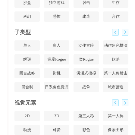
沙盒
独立游戏
射击
生存
科幻
恐怖
建造
合作
子类型
单人
多人
动作冒险
动作角色扮演
解谜
轻度Rogue
类Rogue
砍杀
回合战略
街机
沉浸式模拟
第一人称射击
回合制
日系角色扮演
战争
城市营造
视觉元素
2D
3D
第三人称
第一人称
动漫
可爱
彩色
像素图形