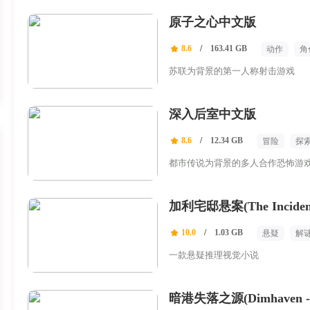
原子之心中文版
8.6
/
163.41 GB
动作
角
苏联为背景的第一人称射击游戏
深入后室中文版
8.6
/
12.34 GB
冒险
探
都市传说为背景的多人合作恐怖游
加利宅邸悬案(The Incident a
10.0
/
1.03 GB
悬疑
解
一款悬疑推理视觉小说
暗港失落之源(Dimhaven - Th