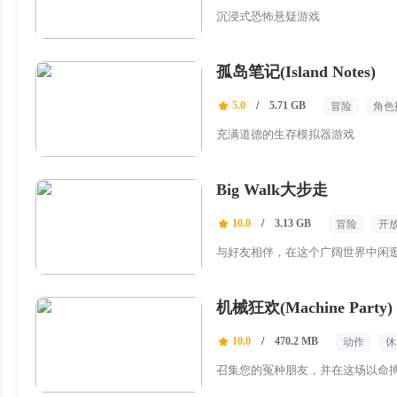
恋爱模拟
沉浸式恐怖悬疑游戏
孤岛笔记(Island Notes)
5.0
/
5.71 GB
冒险
角色
第一人称射击
充满道德的生存模拟器游戏
Big Walk大步走
10.0
/
3.13 GB
冒险
开
与好友相伴，在这个广阔世界中闲
机械狂欢(Machine Party)
10.0
/
470.2 MB
动作
休
召集您的冤种朋友，并在这场以命搏