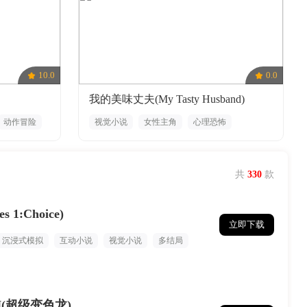
10.0
0.0
我的美味丈夫(My Tasty Husband)
动作冒险
视觉小说
女性主角
心理恐怖
角色扮演
冒险
悬疑
共
330
款
 1:Choice)
立即下载
沉浸式模拟
互动小说
视觉小说
多结局
N(超级变色龙)