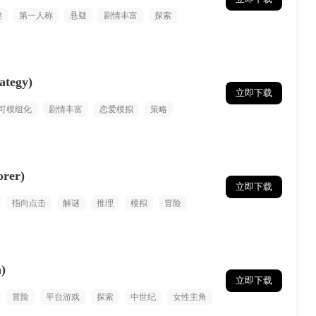
谜
第一人称
悬疑
剧情丰富
探索
tegy)
立即下载
可模组化
剧情丰富
恋爱模拟
策略
rer)
立即下载
指向点击
解谜
推理
模拟
冒险
)
立即下载
冒险
平台游戏
探索
中世纪
女性主角