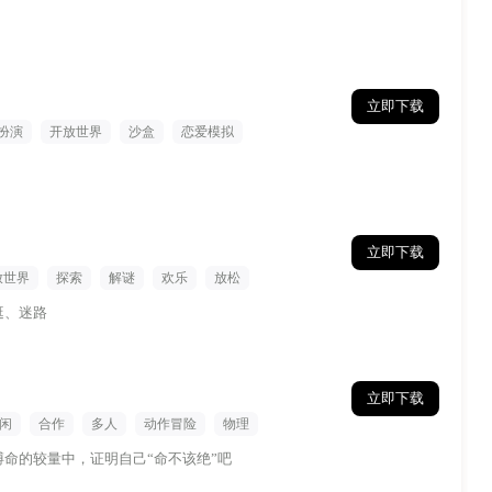
立即下载
扮演
开放世界
沙盒
恋爱模拟
立即下载
放世界
探索
解谜
欢乐
放松
逛、迷路
立即下载
闲
合作
多人
动作冒险
物理
命的较量中，证明自己“命不该绝”吧