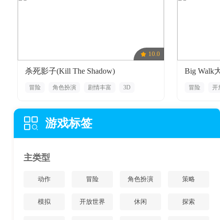
10.0
杀死影子(Kill The Shadow)
Big Wal
冒险
角色扮演
剧情丰富
3D
冒险
开
解谜
悬疑
放松
游戏标签
主类型
动作
冒险
角色扮演
策略
模拟
开放世界
休闲
探索