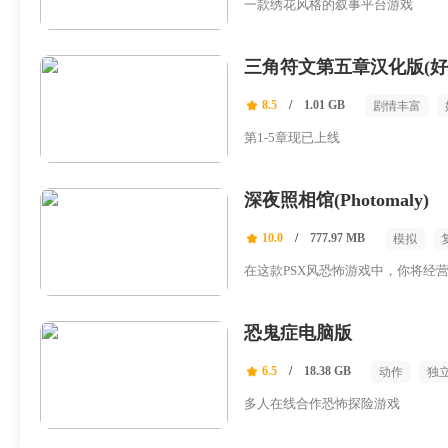
一款绣花风格的叙事平台游戏
三角符文第五章汉化版(好
8.5
/
1.01 GB
剧情丰富
单人
第1-5章现已上线
深夜照相馆(Photomaly)
10.0
/
777.97 MB
模拟
在这款PSX风恐怖游戏中，你将经
恐鬼症电脑版
6.5
/
18.38 GB
动作
独
多人在线合作恐怖探险游戏