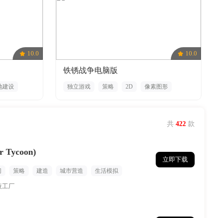
10.0
10.0
铁锈战争电脑版
地建设
独立游戏
策略
2D
像素图形
军事
基地建设
共
422
款
Tycoon)
立即下载
闲
策略
建造
城市营造
生活模拟
液工厂