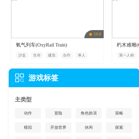
10.0
氧气列车(OxyRail Train)
朽木难雕(G
沙盒
生存
建造
合作
单人
第一人称
探索
制作
喜
游戏标签
主类型
动作
冒险
角色扮演
策略
模拟
开放世界
休闲
探索