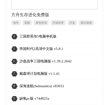
方舟生存进化免费版
动作
冒险
角色扮演
开放世界
沙盒
独立游戏
三国群英传5电脑单机版
4
2
帝国时代2高清中文版 v5.8.1
5
沙盘战争三国电脑版 v1.39.2.2642
6
戴森球计划电脑版 v1.1.41
7
深海迷航(Subnautica) v83031
8
缺氧pc版 v744825a
9