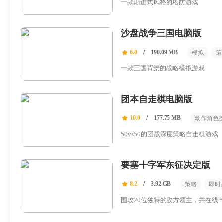
一款渐进式风格的塔防游戏
沙盘战争三国电脑版
6.0
/
190.09 MB
模拟
策
一款三国背景的战略模拟游戏
团本自走棋电脑版
10.0
/
177.75 MB
动作角色
奇幻
50vs50的团战深度策略自走棋游戏
要塞十字军东征决定版
8.2
/
3.92 GB
策略
即时
围攻20位独特的敌方领主，并在线