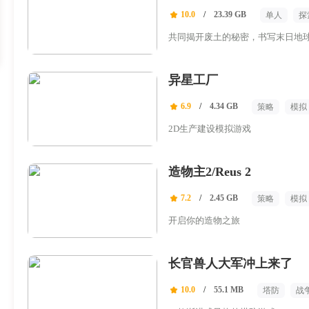
10.0
/
23.39 GB
单人
探
共同揭开废土的秘密，书写末日地
异星工厂
6.9
/
4.34 GB
策略
模拟
2D生产建设模拟游戏
造物主2/Reus 2
7.2
/
2.45 GB
策略
模拟
开启你的造物之旅
长官兽人大军冲上来了
10.0
/
55.1 MB
塔防
战