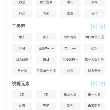
沙盒
独立游戏
射击
生存
科幻
恐怖
建造
合作
子类型
单人
多人
动作冒险
动作角色扮演
解谜
轻度Rogue
类Rogue
砍杀
回合战略
街机
沉浸式模拟
第一人称射击
回合制
日系角色扮演
战争
城市营造
视觉元素
2D
3D
第三人称
第一人称
动漫
可爱
彩色
像素图形