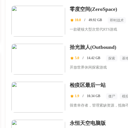
零度空间(ZeroSpace)
10.0
/
49.92 GB
即时战术
动作角色扮
一款硬核大型次世代RTS游戏
拾光旅人(Outbound)
5.0
/
14.42 GB
探索
基
开放世界休闲探索游戏
检疫区最后一站
1.9
/
10.34 GB
僵尸
模
筛查幸存者，管理紧缺资源，抵御
永恒天空电脑版