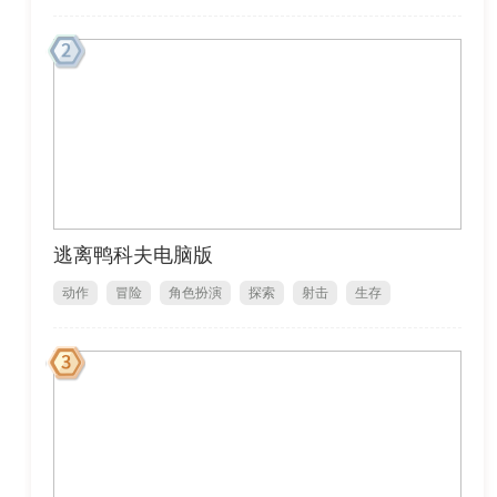
逃离鸭科夫电脑版
动作
冒险
角色扮演
探索
射击
生存
1