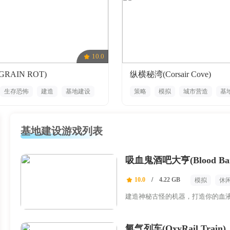
10.0
RAIN ROT)
纵横秘湾(Corsair Cove)
生存恐怖
建造
基地建设
策略
模拟
城市营造
基
剧
大战略
历史
基地建设游戏列表
吸血鬼酒吧大亨(Blood Bar 
10.0
/
4.22 GB
模拟
休
建造神秘古怪的机器，打造你的血
氧气列车(OxyRail Train)