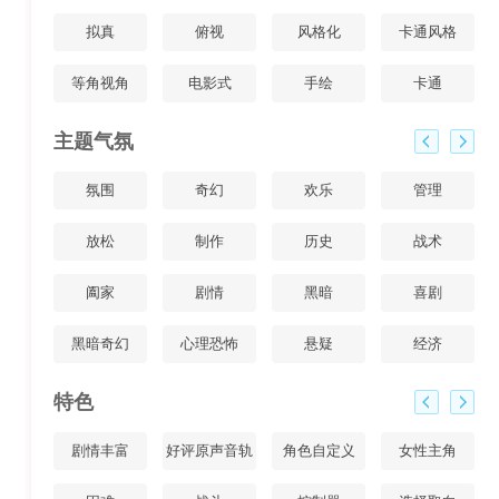
拟真
俯视
风格化
卡通风格
等角视角
电影式
手绘
卡通
主题气氛
氛围
奇幻
欢乐
管理
放松
制作
历史
战术
阖家
剧情
黑暗
喜剧
黑暗奇幻
心理恐怖
悬疑
经济
特色
剧情丰富
好评原声音轨
角色自定义
女性主角