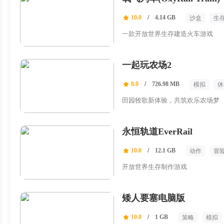
10.0
/
4.14 GB
沙盒
生
一款开放世界生存建造火车游戏
一起玩农场2
8.0
/
726.98 MB
模拟
休
田园牧歌新体验，共筑欢乐农场梦
永恒轨道EverRail
10.0
/
12.1 GB
动作
冒
开放世界生存制作游戏
矮人要塞电脑版
10.0
/
1 GB
策略
模拟