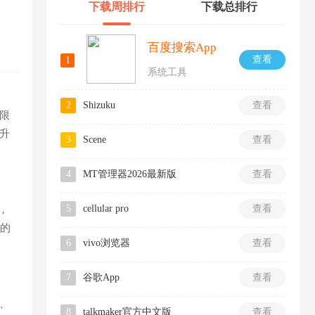
下载周排行
下载总排行
百度搜索App
查看
1
系统工具
2
Shizuku
查看
限
升
3
Scene
查看
4
MT管理器2026最新版
查看
5
cellular pro
查看
，
进的
6
vivo浏览器
查看
7
谷歌App
查看
、
8
talkmaker官方中文版
查看