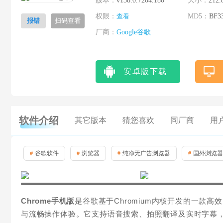
版本：
v138.0.7204.180
大小：
212.
权限：
查看
MD5：
BF3
报错
扫码查看
厂商：
Google谷歌
安卓版下载
软件介绍
其它版本
猜您喜欢
同厂商
用
#
谷歌软件
#
浏览器
#
纯净无广告浏览器
#
国外浏览器
Chrome手机版
是谷歌基于Chromium内核开发的一款
与流畅操作体验。它支持语音搜索、拍照翻译及实时字幕