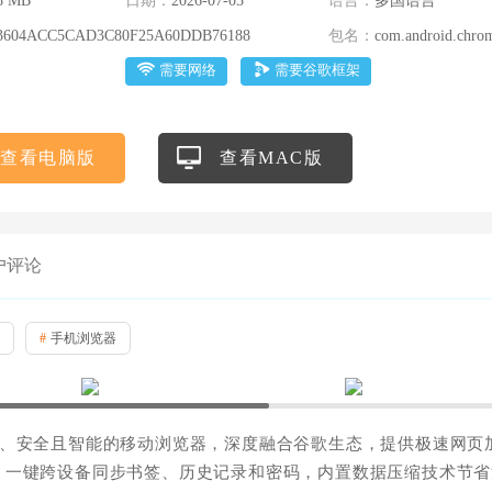
8 MB
日期：
2026-07-03
语言：
多国语言
3604ACC5CAD3C80F25A60DDB76188
包名：
com.android.chro
需要网络
需要谷歌框架
查看电脑版
查看MAC版
户评论
#
手机浏览器
高效、安全且智能的移动浏览器，深度融合谷歌生态，提供极速网页
，一键跨设备同步书签、历史记录和密码，内置数据压缩技术节省