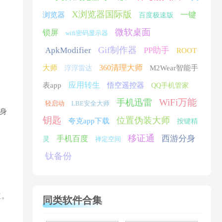
X浏览器国际版
一键
浏览器
百度极速版
微软桌面
锁屏
wifi密码显示器
Gif制作器
ApkModifier
PP助手
ROOT
360清理大师
大师
M2Wear智能手
浮浮雷达
应用转生
表app
悟空遥控器
QQ手机管家
WiFi万能
手机迅雷
轻启动
LBE安全大师
身
钥匙
位置伪装大师
夸克app下载
按键精
移证通
西游分身
手机百度
灵
禅定空间
钛备份
道。
同类软件合集