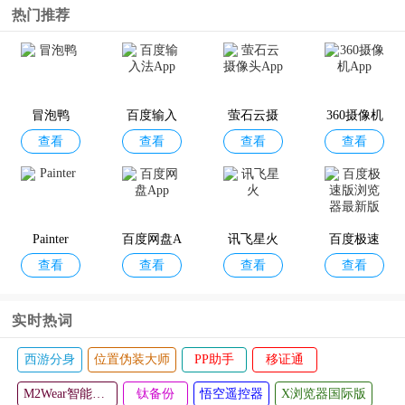
热门推荐
冒泡鸭
百度输入
萤石云摄
360摄像机
查看
查看
查看
查看
法App
像头App
App
Painter
百度网盘A
讯飞星火
百度极速
查看
查看
查看
查看
pp
版浏览器
最新版
实时热词
西游分身
位置伪装大师
PP助手
移证通
M2Wear智能手表app
钛备份
悟空遥控器
X浏览器国际版