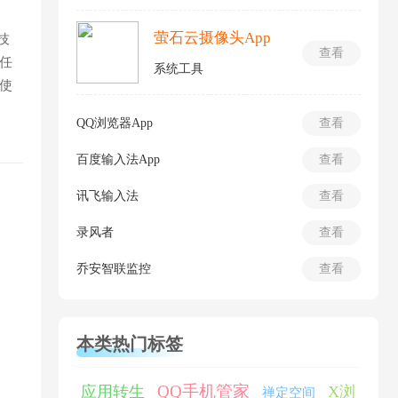
萤石云摄像头App
技
查看
任
系统工具
使
QQ浏览器App
查看
百度输入法App
查看
讯飞输入法
查看
录风者
查看
乔安智联监控
查看
本类热门标签
QQ手机管家
应用转生
X浏
禅定空间