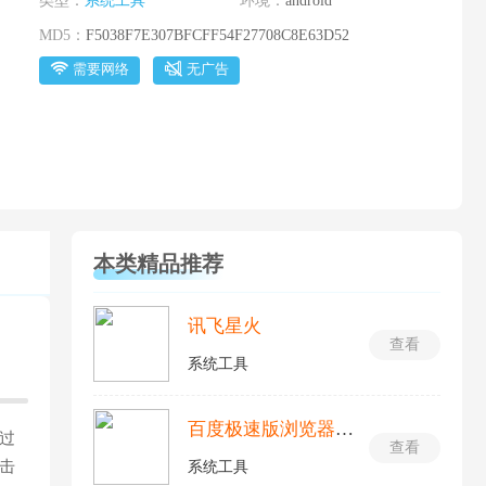
类型：
系统工具
环境：
android
MD5：
F5038F7E307BFCFF54F27708C8E63D52
需要网络
无广告
本类精品推荐
讯飞星火
查看
系统工具
百度极速版浏览器最新版
过
查看
击
系统工具