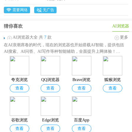
需要网络
无广告
猜你喜欢
AI浏览器
AI浏览器大全 共
7
款
更多
在AI浪潮席卷的时代，现在的浏览器也开始搭载AI智能，提供包括
AI搜索、AI问答、AI写作等种智能辅助，全面提升上网体验！
AI浏览器大全为
用户提供了各种内置AI大模型的手机浏览器，如：
百度、谷歌浏览器、QQ浏览器、夸克浏览器、Edge浏览器
等，每个
浏览器都有其独特的功能和性能，用户可根据自身喜好和需求选择适
合自己的AI浏览器下载体验！
夸克浏览
QQ浏览器
Brave浏览
狐猴浏览
查看
查看
查看
查看
器手机版
App
器
器
谷歌浏览
Edge浏览
百度App
查看
查看
查看
器App
器手机版