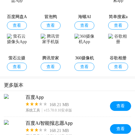
查看
查看
查看
查看
pp
输入法
pp
工作
百度网盘A
冒泡鸭
海螺AI
简单搜索a
查看
查看
查看
查看
pp
pp
度贴吧
百度爱采
百度输入
百度浏览
百
查看
查看
查看
查看
手机版
购卖家版
法App
器手机版
萤石云摄
腾讯管家
360摄像机
谷歌相册
查看
查看
查看
查看
像头App
手机版
App
度健康
简单搜索a
如流app
好看视频
更多版本
查看
查看
查看
查看
台App
pp
百度App
168.21 MB
查看
系统工具
v15.70.0.10安卓版
度爱采
文小言App
贴吧 Lite
百度翻译a
百度Ai智能报志愿App
查看
查看
查看
查看
购app
pp
查看
168.21 MB