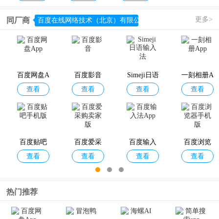
更多>
同厂商
百度在线网络技术（北京）有限公司
载百度c
百度营销
百度文库A
小度全屋
百
查看
查看
查看
查看
rlife
pp
智能App
爱企查
百度极速
百度地图A
度加剪辑
百
查看
查看
查看
查看
版
pp
热门推荐
度网盘A
百度影音
Simeji日语
一刻相册A
百