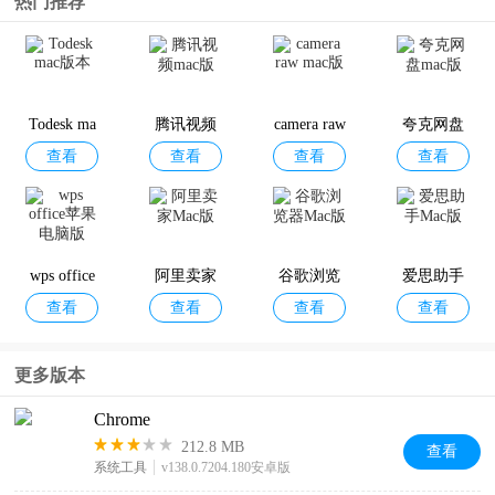
热门推荐
谷歌云端
WebView
强力监测a
谷歌拼音
查看
查看
查看
查看
硬盘App
pp
输入法手
机版
Todesk ma
腾讯视频
camera raw
夸克网盘
查看
查看
查看
查看
c版本
mac版
mac版
mac版
Wear OS b
Gemini
snapseed手
Google地
查看
查看
查看
查看
y Google中
机修图软
球手机版
国版
件免费版
wps office
阿里卖家
谷歌浏览
爱思助手
查看
查看
查看
查看
苹果电脑
Mac版
器Mac版
Mac版
版
更多版本
Chrome
212.8 MB
查看
系统工具
v138.0.7204.180安卓版