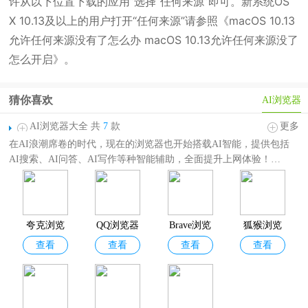
许从以下位置下载的应用”选择“任何来源”即可。新系统OS
X 10.13及以上的用户打开“任何来源”请参照《macOS 10.13
允许任何来源没有了怎么办 macOS 10.13允许任何来源没了
怎么开启》。
猜你喜欢
AI浏览器
AI浏览器大全 共
7
款
更多
在AI浪潮席卷的时代，现在的浏览器也开始搭载AI智能，提供包括
AI搜索、AI问答、AI写作等种智能辅助，全面提升上网体验！
AI浏览器大全为
用户提供了各种内置AI大模型的手机浏览器，如：
百度、谷歌浏览器、QQ浏览器、夸克浏览器、Edge浏览器
等，每个
浏览器都有其独特的功能和性能，用户可根据自身喜好和需求选择适
合自己的AI浏览器下载体验！
夸克浏览
QQ浏览器
Brave浏览
狐猴浏览
查看
查看
查看
查看
器手机版
App
器
器