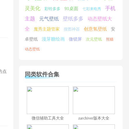
灵美化
手机
91桌面
彩铃多多
七彩来电秀
主题
壁纸多多
元气壁纸
动态壁纸大
全
创意氢壁纸
魔秀主题管家
安
搜图神器
漫芽糖绘画
卓壁纸
微锁屏
次元壁纸
熊猫
动态壁纸
的点
同类软件合集
微信辅助工具大全
zarchiver版本大全