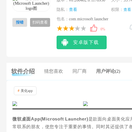
版本：
v6.260402.0.1178950
大小：
55.7
隐私：
查看
权限：
查看
包名：
com.microsoft.launcher
报错
扫码查看
0%
安卓版下载
软件介绍
猜您喜欢
同厂商
用户评论(2)
#
美化app
微软桌面App(Microsoft Launcher)
是款面向桌面美化应
常联系的朋友，使您专注于重要的事情。同时其还提供了