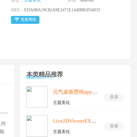
类型：
主题美化
环境：
android
MD5：
EDA0BA19C82A9E2471E1440B82054033
需要网络
本类精品推荐
元气桌面壁纸app最新版
查看
主题美化
Live2DViewerEX安卓版
及经
查看
能
主题美化