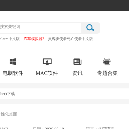
alatro中文版
汽车模拟器2
灵魂驱使者死亡使者中文版
厂
破门而入行动小队手机版
电脑软件
MAC软件
资讯
专题合集
cher)下载
个性化桌面