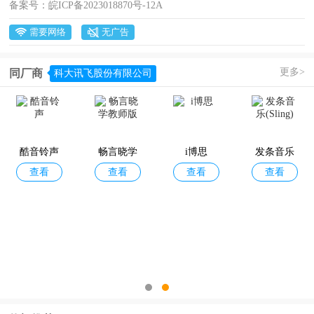
备案号：
皖ICP备2023018870号-12A
需要网络
无广告
更多>
同厂商
科大讯飞股份有限公司
讯飞星火
讯飞听见
讯飞配音
酷音铃声
查看
查看
查看
查看
讯飞语记a
讯飞文档
讯飞翻译
查看
查看
查看
pp