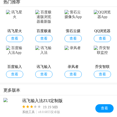
热门推荐
畅言晓学
i博思
发条音乐
查看
查看
查看
教师版
(Sling)
讯飞星火
百度极速
萤石云摄
QQ浏览器
查看
查看
查看
查看
版浏览器
像头App
App
最新版
百度输入
讯飞输入
录风者
乔安智联
查看
查看
查看
查看
法App
法
监控
更多版本
讯飞输入法ZUI定制版
19.19 MB
查看
系统工具
v8.0.6855安卓版