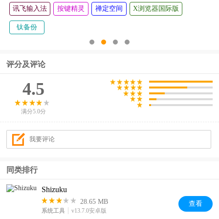
际版
360清理大师
移证通
百度极速版
PP助手
评分及评论
4.5
满分5.0分
同类排行
Shizuku
28.65 MB
查看
系统工具
v13.7.0安卓版