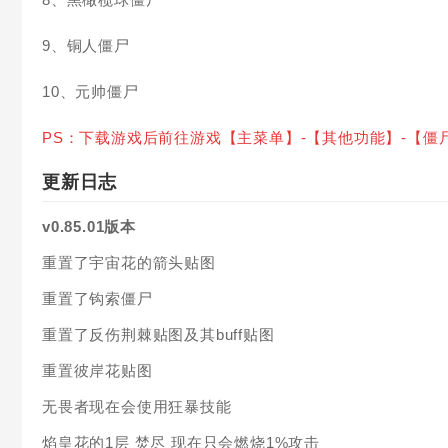
9、铜人僵尸
10、元帅僵尸
PS：下载游戏后前往游戏【主菜单】-【其他功能】-【僵
更新日志
v0.85.01版本
重置了宇宙花的箭头贴图
重置了钩索僵尸
重置了反伤荆棘贴图及其buff贴图
重置彼岸花贴图
无畏者现在会使用狂暴技能
焰皇花的1层 焚尽 现在只会燃烧1%攻击