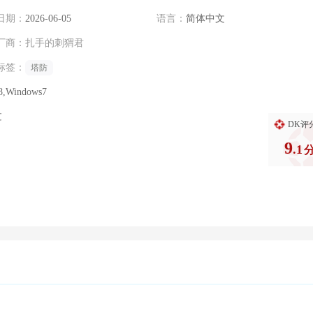
日期：
2026-06-05
语言：
简体中文
厂商：
扎手的刺猬君
标签：
塔防
8,Windows7
过
DK评
9
.1