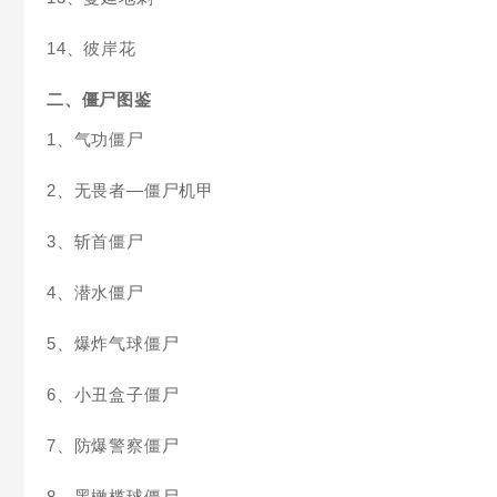
14、彼岸花
二、僵尸图鉴
1、气功僵尸
2、无畏者—僵尸机甲
3、斩首僵尸
4、潜水僵尸
5、爆炸气球僵尸
6、小丑盒子僵尸
7、防爆警察僵尸
8、黑橄榄球僵尸