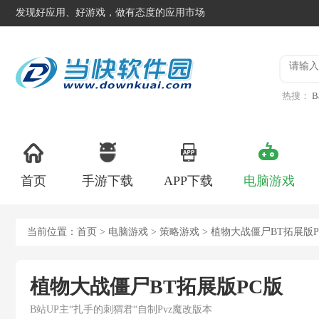
发现好应用、好游戏，做有态度的应用市场
热搜：
B
异星工
首页
手游下载
APP下载
电脑游戏
当前位置：
首页
>
电脑游戏
>
策略游戏
> 植物大战僵尸BT拓展版
植物大战僵尸BT拓展版PC版
B站UP主“扎手的刺猬君“自制Pvz魔改版本