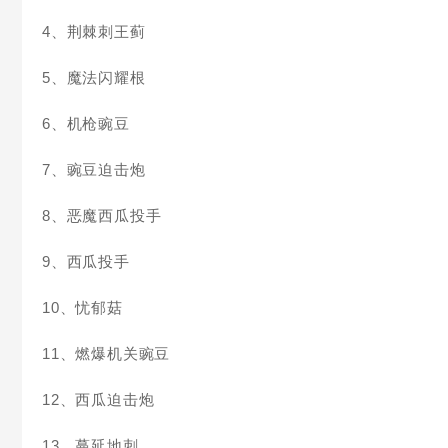
4、荆棘刺王蓟
5、魔法闪耀根
6、机枪豌豆
7、豌豆迫击炮
8、恶魔西瓜投手
9、西瓜投手
10、忧郁菇
11、燃爆机关豌豆
12、西瓜迫击炮
13、蔓延地刺