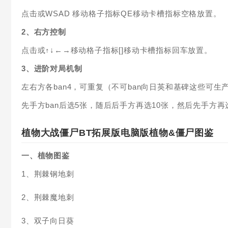
点击或WSAD 移动格子指标QE移动卡槽指标空格放置。
2、右方控制
点击或↑↓←→移动格子指标[]移动卡槽指标回车放置。
3、进阶对局机制
左右方各ban4，可重复（不可ban向日英和基碑这些可生
先手方ban后选5张，随后后手方再选10张，然后先手方
植物大战僵尸BT拓展版电脑版植物&僵尸图鉴
一、植物图鉴
1、荆棘钢地刺
2、荆棘魔地刺
3、双子向日葵