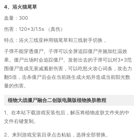
4、浴火猫尾草
血量：300
伤害：120×3/1.5s （真伤）
特点：浴火三线亚种用猫尾草和三线射手切换，
子弹不能穿透僵尸。子弹可以全屏追踪僵尸并施加红温效
果。僵尸出场时会追踪僵尸。发射出去的子弹可以对3×3范
围僵尸造成无衰减溅射伤害，可以吃怒火攻心词条，攻击力
翻5倍，击杀僵尸后会在当前路生成火焰并造成当前阳光数
量的伤害。
植物大战僵尸融合二创版电脑版植物换肤教程
1、在本站下载游戏安装包后，解压将植物皮肤文件夹的中
文件右键复制。
2、来到游戏安装目录点击粘贴，选择全部替换。