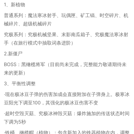
1、新植物
普通系列：魔法寒冰射手、玩偶匣、矿工镐、时空碎片、机
械碎片、超级机械碎片
究极系列：究极机械坚果、末影南瓜箱子、究极魔法寒冰射
手（在旅行模式中抽取词条进阶）
2.新僵尸
BOSS：黑橄榄将军（目前尚未完成，完整能力敬请期待未
来的更新）
3、平衡性调整
·现在极冰豆子弹的伤害加成会直接附加在子弹身上。极寒冰
豆阳光下调至100，其强化的极冰豆伤害不变
·超时空毁灭菇、究极冰神毁灭菇：爆炸施加的传送状态时间
下调为5秒
·铁桶、橄榄帽（植物）：包含新加入的铁器植物在内，调整