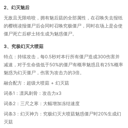
2、幻灭魅后
无敌且无限啃咬，拥有魅后菇的全部属性，在召唤失去报纸
的樱桃读报僵尸后会同时召唤究极僵尸，同时在场上是会使
僵尸死亡后秽土转生成为魅惑僵尸。
3、究极幻灭大喷菇
特点：持续攻击，每0.5秒对本行所有僵尸造成300伤害并
减速，对于生命值低于50%的僵尸有概率魅惑且有25%概率
魅惑为幻灭僵尸，伤害为攻击力的3倍。
融合配方：超级大喷菇 + 幻灭菇
词条1：凛风刺骨：攻击力x3
词条2：三尺之寒：大幅增加冻结速度
词条3：幻灭神力：究极幻灭大喷菇魅惑僵尸时20%生成幻
灭菇