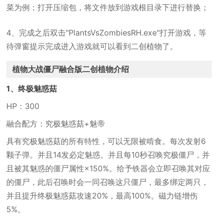
菜为例；打开压缩包，将文件放到游戏根目录下进行替换；
4、完成之后双击"PlantsVsZombiesRH.exe"打开游戏，等
待弹窗提示完成进入游戏就可以看到二创植物了。
植物大战僵尸融合版二创植物介绍
1、终极魅惑菇
HP：300
融合配方：究极魅惑菇+魅帝
具有究极魅惑菇的所有特性，可以无限被啃食。每次发射6
颗子弹。并且14发必定魅惑。并且每10秒召唤究极僵尸，并
且被其魅惑的僵尸属性×150%。给予铁器会立即召唤其对应
的僵尸，此后召唤时会一同召唤这只僵尸，最多绑定两只，
并且提升终极魅惑菇攻速20%，最高100%。磁力链增伤
5%。