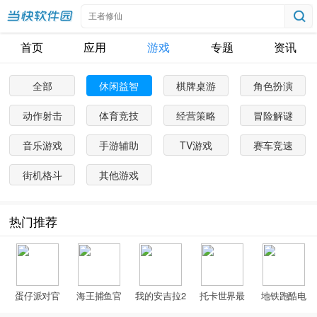
首页
应用
游戏
专题
资讯
全部
休闲益智
棋牌桌游
角色扮演
动作射击
体育竞技
经营策略
冒险解谜
音乐游戏
手游辅助
TV游戏
赛车竞速
街机格斗
其他游戏
热门推荐
蛋仔派对官
海王捕鱼官
我的安吉拉2
托卡世界最
地铁跑酷电
方服
方正版
官方正版
新版
视版