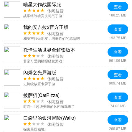
喵星大作战国际服
查看
休闲益智
188.25 MB
战车组装轻竞技对战手游
我的安吉拉2官方正版
查看
休闲益智
193.75 MB
和安吉拉做朋友，培养你们的感情吧
托卡生活世界全解锁版本
查看
休闲益智
961.06 MB
非常可爱的模拟经营游戏
闪烁之光犀游版
查看
休闲益智
909.74 MB
史诗级放置卡牌手游
披萨猫(CatPizza)
查看
休闲益智
74.02 MB
叮咚~！超级美味的休闲游戏来了
口袋里的银河冒险(Walkr)
查看
休闲益智
269.87 MB
探索星辰秘境!