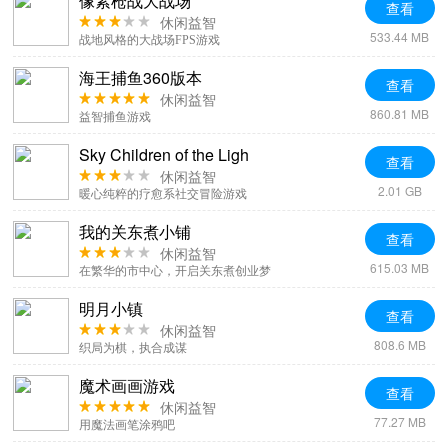
像素枪战大战场
查看
休闲益智
533.44 MB
战地风格的大战场FPS游戏
海王捕鱼360版本
查看
休闲益智
860.81 MB
益智捕鱼游戏
Sky Children of the Ligh
查看
休闲益智
2.01 GB
暖心纯粹的疗愈系社交冒险游戏
我的关东煮小铺
查看
休闲益智
615.03 MB
在繁华的市中心，开启关东煮创业梦
明月小镇
查看
休闲益智
808.6 MB
织局为棋，执合成谋
魔术画画游戏
查看
休闲益智
77.27 MB
用魔法画笔涂鸦吧