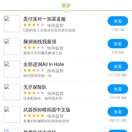
最新
蛋仔派对一加渠道服
查看
休闲益智
1.98 GB
Q萌的多人在线休闲竞技派对游戏
脑洞画线我最强
查看
休闲益智
328 MB
脑洞大开的魔性解谜之旅
全部进洞All in Hole
查看
休闲益智
217.03 MB
操控黑洞吞噬一切
无尽探险队
查看
休闲益智
160.06 MB
泳装配板砖，秘境我杀穿
武器拆卸模拟器中文版
查看
休闲益智
282.21 MB
有趣的枪械模拟组装拆卸游戏