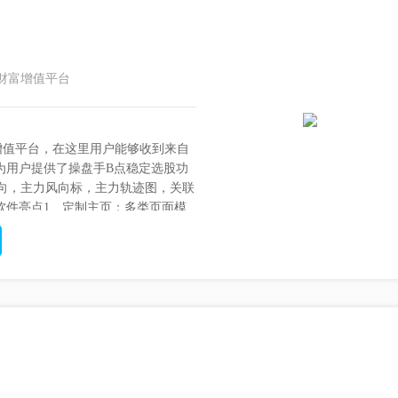
财富增值平台
增值平台，在这里用户能够收到来自
为用户提供了操盘手B点稳定选股功
金流向，主力风向标，主力轨迹图，关联
软件亮点1、定制主页：多类页面模