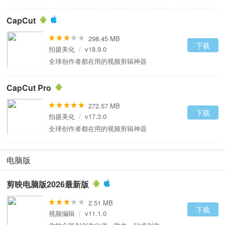
CapCut
298.45 MB
下载
拍摄美化
/
v18.9.0
全球创作者都在用的视频剪辑神器
CapCut Pro
272.57 MB
下载
拍摄美化
/
v17.3.0
全球创作者都在用的视频剪辑神器
电脑版
剪映电脑版2026最新版
2.51 MB
下载
视频编辑
/
v11.1.0