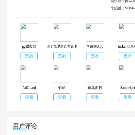
当快软件园从
李跳跳、SDM
一体，免去安
gg修改器
MT管理器官方正版
李跳跳App
tasker安
查看
查看
查看
查看
AdGuard
竹函
黄鸟抓包
Samhelpe
查看
查看
查看
查看
用户评论