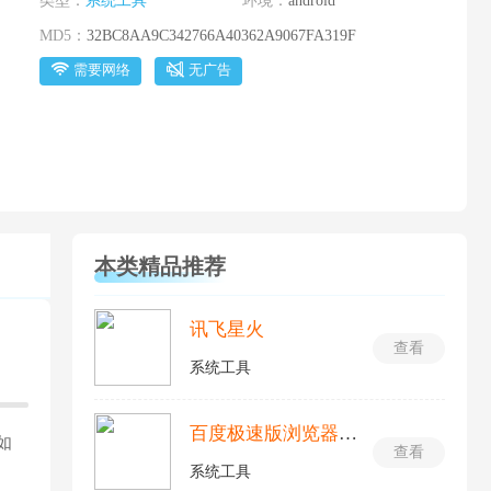
类型：
系统工具
环境：
android
MD5：
32BC8AA9C342766A40362A9067FA319F
需要网络
无广告
本类精品推荐
讯飞星火
查看
系统工具
百度极速版浏览器最新版
如
查看
系统工具