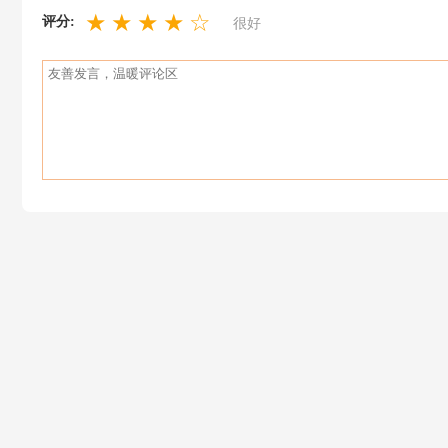
★
★
★
★
☆
评分:
很好