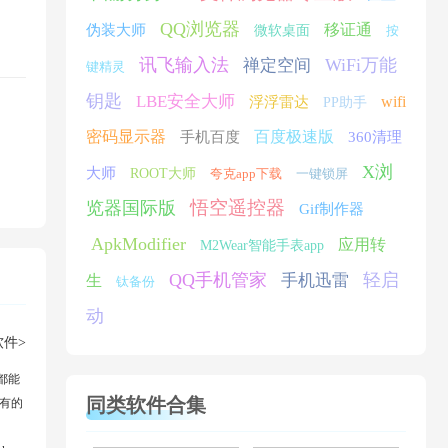
QQ浏览器
移证通
伪装大师
微软桌面
按
讯飞输入法
WiFi万能
禅定空间
键精灵
钥匙
LBE安全大师
wifi
浮浮雷达
PP助手
密码显示器
百度极速版
手机百度
360清理
X浏
大师
ROOT大师
夸克app下载
一键锁屏
悟空遥控器
览器国际版
Gif制作器
ApkModifier
应用转
M2Wear智能手表app
QQ手机管家
轻启
手机迅雷
生
钛备份
动
件>
都能
同类软件合集
有的