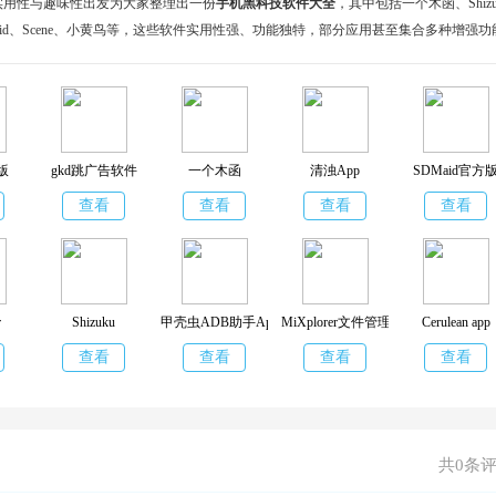
实用性与趣味性出发为大家整理出一份
手机黑科技软件大全
，其中包括一个木函、Shizu
aid、Scene、小黄鸟等，这些软件实用性强、功能独特，部分应用甚至集合多种增强功
装多个应用的繁琐，喜欢玩机、追求流畅体验的用户来说不妨下载体验一番。
卓版
gkd跳广告软件
一个木函
清浊App
SDMaid官方
查看
查看
查看
查看
r
Shizuku
甲壳虫ADB助手App
MiXplorer文件管理器
Cerulean app
查看
查看
查看
查看
共0条