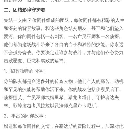
二、团结影障守护者
集结一支由 7 位同伴组成的团队，每位同伴都有精彩的人生
和深刻的背景故事。和这些角色结交朋友，甚至和他们坠入
爱河。你的同伴包括一名刺客、一名亡灵巫师和一名侦探。
他们都为这场战斗带来了各自的专长和独特的技能。你永远
不会孤身奋战。你要决定让谁参与战斗，并与他们齐心协力
击败恶魔、巨龙和腐败的诸神。
1、招募独特的同伴：
你的队友都是命运多舛的传奇人物，他们个人的痛苦、动机
和罕见的技能将帮助你活下来。你的战友包括侦察员哈丁、
侦探娜芙、亡灵巫师埃姆里希、猎龙者塔什、守护者达夫
林、影障逾越者贝拉拉以及法师克星卢卡尼斯。
2、丰富的同伴故事：
增进和每位同伴的交情，在塞达斯的冒险过程中，加深对他