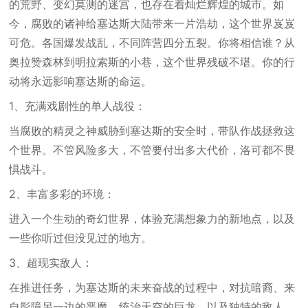
的荒野、变幻莫测的迷宫，也存在着灿烂辉煌的城市。如
今，腐败的诸神给塞达斯大陆带来一片浩劫，这个世界岌岌
可危。各国爆发战乱，不同阵营四分五裂。你将相信谁？从
奥拉赞森林到明拉索斯的小巷，这个世界残破不堪。你的行
动将永远影响塞达斯的命运。
1、充满戏剧性的单人战役：
当腐败的精灵之神威胁到塞达斯的安全时，带队作战拯救这
个世界。不管风险多大，不管要付出多大代价，洛可都不畏
惧战斗。
2、丰富多彩的环境：
进入一个生动的奇幻世界，体验充满想象力的新地点，以及
一些你听过但没见过的地方。
3、超现实敌人：
在推进任务，为塞达斯的未来奋战的过程中，对抗暗裔、来
自影障另一边的恶魔、统治天空的巨龙，以及独特的敌人。