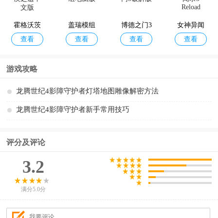
霍格沃茨
盖瑞模组
博德之门3
女神异闻
查看
查看
查看
查看
之遗中文
电脑版
破解版
录3 Reload
版
游戏攻略
龙腾世纪4影障守护者灯塔地图雕像解密方法
龙腾世纪4影障守护者新手常用技巧
评分及评论
3.2
满分5.0分