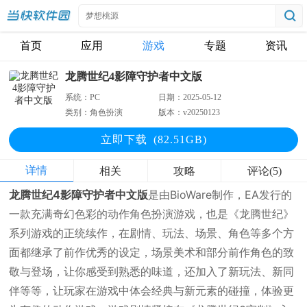
首页
应用
游戏
专题
资讯
龙腾世纪4影障守护者中文版
系统：
PC
日期：
2025-05-12
类别：
角色扮演
版本：
v20250123
立即下
载
(82.51GB)
详情
相关
攻略
评论(5)
龙腾世纪4影障守护者中文版
是由BioWare制作，EA发行的
一款充满奇幻色彩的动作角色扮演游戏，也是《龙腾世纪》
系列游戏的正统续作，在剧情、玩法、场景、角色等多个方
面都继承了前作优秀的设定，场景美术和部分前作角色的致
敬与登场，让你感受到熟悉的味道，还加入了新玩法、新同
伴等等，让玩家在游戏中体会经典与新元素的碰撞，体验更