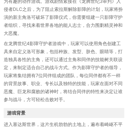
为有趣的动作游戏。游戏剧情紧接在《龙腾世纪3审判》入
侵者DLC之后，为了阻止索拉斯解除影障的计划，玩家将扮
演的新主角洛可破坏了影障仪式，你需要组建一只影障守护
者组织，寻找来着世界各地的能人志士，合力围剿精灵神和
大恶魔。
在龙腾世纪4影障守护者游戏中，玩家可以使用角色创建工
具来自定义洛可形象，包括种族、发型、肤色、眼睛等，打
造独具各性的主角，还可以通过主角和同伴的技能树关联设
定，来制定适合自己的战斗方式。作为影障守护者的领导，
玩家将集结拥有7位同伴组成的团队，每位同伴都有不一样
的背景故事、职业、专长以及独特的技能，玩家在面对不同
恶魔、巨龙和腐败的诸神时，将结合同伴的特性来决定让谁
参与战斗，方可轻松击败对手。
游戏背景
进入塞达斯世界，这片生机勃勃的土地上，遍布着崎岖不平