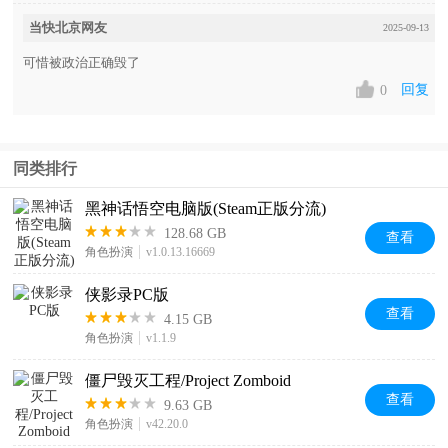
当快北京网友
2025-09-13
可惜被政治正确毁了
回复
0
同类排行
黑神话悟空电脑版(Steam正版分流)
128.68 GB
查看
角色扮演
v1.0.13.16669
侠影录PC版
查看
4.15 GB
角色扮演
v1.1.9
僵尸毁灭工程/Project Zomboid
查看
9.63 GB
角色扮演
v42.20.0