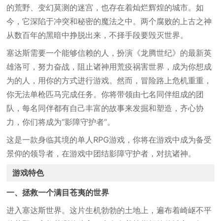
的荒野、变幻莫测的迷宫，也存在着灿烂辉煌的城市。如
今，它深陷于冲突和秘密的魔法之中。两个腐败的上古之神
从数百年的黑暗中挣脱出来，不择手段要毁灭世界。
塞达斯需要一个能够信赖的人，扮演《龙腾世纪》的最新英
雄洛可，努力奋战，阻止诸神用荒疫祸害世界，成为你想成
为的人，用你的方式进行游戏。然而，冒险路上危机重重，
你无法单枪匹马完成任务。你将带领由七名同伴组成的团
队，每名同伴都有自己丰富的故事来发掘和塑造，齐心协
力，你们将成为“影障守护者”。
这是一款身临其境的单人RPG游戏，你将在游戏中成为备受
景仰的领导者，在游戏中团结影障守护者，对抗诸神。
游戏特色
一、拯救一个满目苍夷的世界
进入塞达斯世界。这片生机勃勃的土地上，遍布着崎岖不平