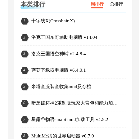
本类排行
周排行
总排行
十字线X(Crosshair X)
1
洛克王国东哥辅助电脑版 v14.04
2
洛克王国悟空神辅 v2.4.8.4
3
蘑菇下载器电脑版 v6.4.0.1
4
米塔全服装全收集mod及存档
5
暗黑破坏神2重制版玩家大背包和能力加强MOD
6
星露谷物语smapi mod加载工具 v4.5.2
7
MultiMc我的世界启动器 v0.7.0
8