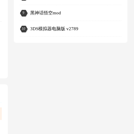
黑神话悟空mod
9
3DS模拟器电脑版 v2789
10