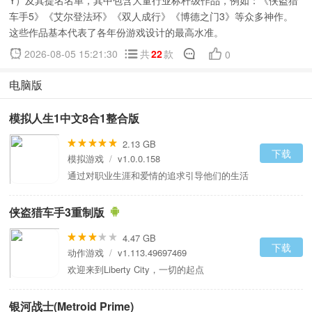
Y）及其提名名单，其中包含大量行业标杆级作品，例如：《侠盗猎
车手5》《艾尔登法环》《双人成行》《博德之门3》等众多神作。
这些作品基本代表了各年份游戏设计的最高水准。
2026-08-05 15:21:30
共
22
款
0
电脑版
模拟人生1中文8合1整合版
2.13 GB
下载
模拟游戏
/
v1.0.0.158
通过对职业生涯和爱情的追求引导他们的生活
侠盗猎车手3重制版
4.47 GB
下载
动作游戏
/
v1.113.49697469
欢迎来到Liberty City，一切的起点
银河战士(Metroid Prime)