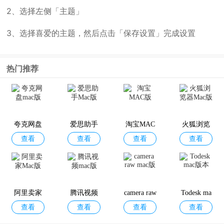
2、选择左侧「主题」
3、选择喜爱的主题，然后点击「保存设置」完成设置
热门推荐
夸克网盘
爱思助手
淘宝MAC
火狐浏览
查看
查看
查看
查看
mac版
Mac版
版
器Mac版
阿里卖家
腾讯视频
camera raw
Todesk ma
查看
查看
查看
查看
Mac版
mac版
mac版
c版本