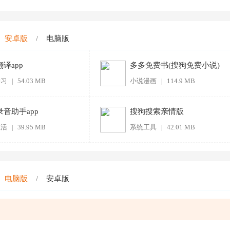
安卓版
电脑版
/
译app
多多免费书(搜狗免费小说)
学习
54.03 MB
小说漫画
114.9 MB
|
|
录音助手app
搜狗搜索亲情版
生活
39.95 MB
系统工具
42.01 MB
|
|
电脑版
安卓版
/