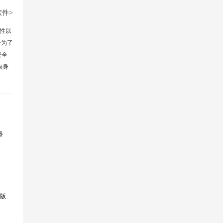
件>
性以
分为了
安全
自身
器
版