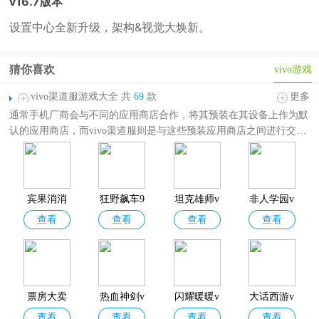
v16.7版本
设置中心全新升级，架构&视觉大焕新。
猜你喜欢
vivo游戏
vivo渠道服游戏大全 共
69
款
更多
通常手机厂商会与不同的应用商店合作，将其预装在其设备上作为默
认的应用商店，而vivo渠道服则是与这些预装应用商店之间进行交互
和管理的服务，通过渠道服，用户可以更新应用商店以获取最新的应
用程序、游戏和其他内容。vivo渠道服游戏能够适配各大品牌手机，
运行流畅，因此在手游界也享有一定的声誉。为满足广大玩家需求，
小编特意带来了这篇
vivo渠道服游戏大全
，其中具有角色扮演、策略
宾果消消
狂野飙车9
坦克雄师v
非人学园v
经营、休闲益智、冒险解谜等，欢迎大家前来选择自己心仪的游戏。
查看
查看
查看
查看
消vivo版
vivo版本
ivo版
ivo版
本
票房大卖
热血神剑v
闪耀暖暖v
大话西游v
查看
查看
查看
查看
王vivo版
ivo版
ivo版
ivo版