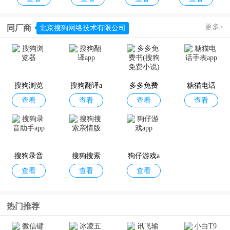
更多>
同厂商
北京搜狗网络技术有限公司
不朽家族v
绿色征途v
最佳11人v
叫我大掌
查看
查看
查看
查看
ivo版
ivo版
ivo版
柜vivo版
本
搜狗浏览
搜狗翻译a
多多免费
糖猫电话
查看
查看
查看
查看
器
pp
书(搜狗免
手表app
费小说)
坎特伯雷
天下手游v
NBA篮球
问道vivo
查看
查看
查看
查看
公主与骑
ivo版本
大师vivo
版
士唤醒冠
版
搜狗录音
搜狗搜索
狗仔游戏a
军之剑的
查看
查看
查看
助手app
亲情版
pp
奇幻冒险v
ivo版
热门推荐