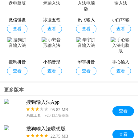
微信键盘
冰凌五笔
讯飞输入
小白T9输
查看
查看
查看
查看
电脑版
输入法
法电脑版
入法
搜狗拼音
小鹤音形
华宇拼音
手心输入
查看
查看
查看
查看
输入法
输入法
输入法
法电脑版
更多版本
搜狗输入法App
95.82 MB
查看
系统工具
v20.13.1安卓版
搜狗输入法联想版
查看
22.75 MB