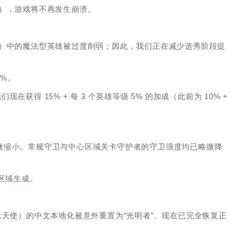
de），游戏将不再发生崩溃。
ode）中的魔法型英雄被过度削弱；因此，我们正在减少选秀阶段提
0%。
现在获得 15% + 每 3 个英雄等级 5% 的加成（此前为 10% +
面积已被略微缩小。常规守卫与中心区域关卡守护者的守卫强度均已略微降
家侧翼区域生成。
大天使）的中文本地化被意外重置为“光明者”。现在已完全恢复正