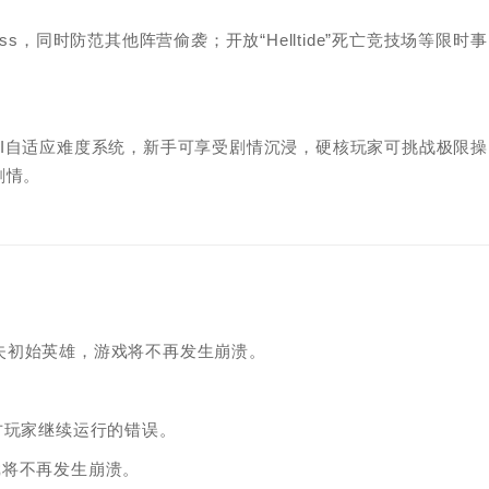
，同时防范其他阵营偷袭；开放“Helltide”死亡竞技场等限时事
I自适应难度系统，新手可享受剧情沉浸，硬核玩家可挑战极限操
剧情。
若玩家缺失初始英雄，游戏将不再发生崩溃。
方玩家继续运行的错误。
游戏将不再发生崩溃。