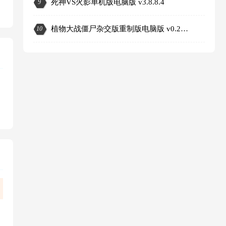
死神VS火影单机版电脑版 v3.8.8.4
9
3
植物大战僵尸杂交版重制版电脑版 v0.25.5.0
10