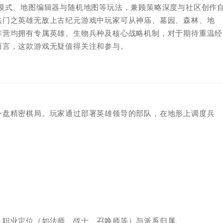
模式、地图编辑器与随机地图等玩法，兼顾策略深度与社区创作
法门之英雄无敌上古纪元游戏中玩家可从神庙、墓园、森林、地
阵营均拥有专属英雄、生物兵种及核心战略机制，对于期待重温经
而言，这款游戏无疑值得关注和参与。
一盘精密棋局。玩家通过部署英雄领导的部队，在地形上调度兵
、职业定位（如法师、战士、召唤师等）与派系归属。