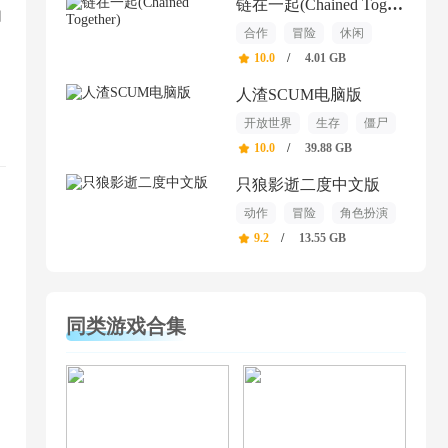
链在一起(Chained Together)
自
合作
冒险
休闲
10.0
/
4.01 GB
人渣SCUM电脑版
开放世界
生存
僵尸
10.0
/
39.88 GB
只狼影逝二度中文版
动作
冒险
角色扮演
9.2
/
13.55 GB
同类游戏合集