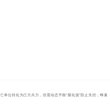
死亡单位转化为己方兵力，但需动态平衡“腐化值”防止失控；蜂巢