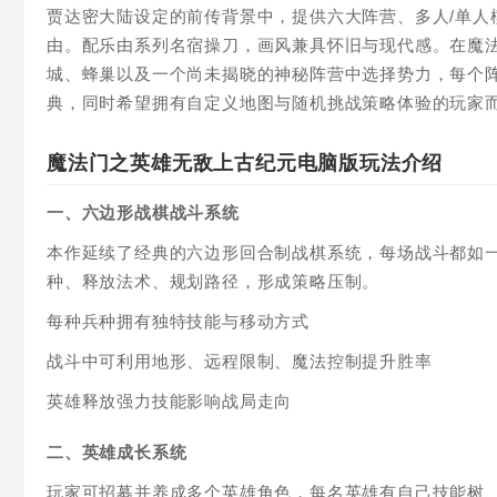
贾达密大陆设定的前传背景中，提供六大阵营、多人/单人
由。配乐由系列名宿操刀，画风兼具怀旧与现代感。在魔
城、蜂巢以及一个尚未揭晓的神秘阵营中选择势力，每个
典，同时希望拥有自定义地图与随机挑战策略体验的玩家
魔法门之英雄无敌上古纪元电脑版玩法介绍
一、六边形战棋战斗系统
本作延续了经典的六边形回合制战棋系统，每场战斗都如
种、释放法术、规划路径，形成策略压制。
每种兵种拥有独特技能与移动方式
战斗中可利用地形、远程限制、魔法控制提升胜率
英雄释放强力技能影响战局走向
二、英雄成长系统
玩家可招募并养成多个英雄角色，每名英雄有自己技能树