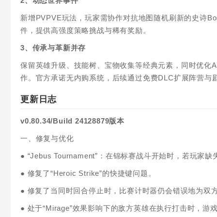
2、动态世界事件
新增PVPVE玩法，玩家需协作对抗地图随机刷新的史诗Boss
件，提供高强度策略挑战与稀有奖励。
3、传承与革新并存
保留英雄升级、技能树、宝物收集等经典元素，同时优化A
作。官方承诺无内购系统，后续通过免费DLC扩展阵营与
更新日志
v0.80.34/Build 24128879版本
一、修复与优化
● “Jebus Tournament”：在锦标赛战斗开始时，
● 修复了“Heroic Strike”的快捷键问题。
● 修复了当同时回合停止时，比赛计时器仍会错误地为双
● 处于“Mirage”效果影响下的敌方英雄在执行打击时，