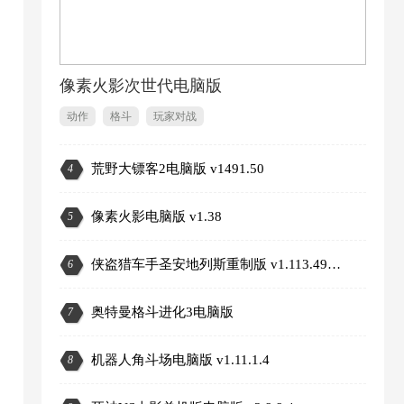
像素火影次世代电脑版
动作
格斗
玩家对战
荒野大镖客2电脑版 v1491.50
4
2
像素火影电脑版 v1.38
5
侠盗猎车手圣安地列斯重制版 v1.113.49697469
6
奥特曼格斗进化3电脑版
7
机器人角斗场电脑版 v1.11.1.4
8