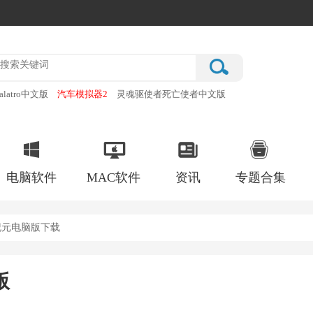
alatro中文版
汽车模拟器2
灵魂驱使者死亡使者中文版
厂
破门而入行动小队手机版
电脑软件
MAC软件
资讯
专题合集
纪元电脑版下载
版