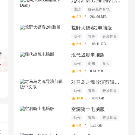
几何冲刺(Geometry Dash)
困难
好评原声音轨
单人
9.2
/
264.96 MB
荒野大镖客2电脑版
动作
冒险
开放世界
6.9
/
108.11 GB
分
现代战舰电脑版
动作
射击
多人
分
9.9
/
8.61 MB
对马岛之魂导演剪辑版中文版
动作
冒险
开放世界
10.0
/
48.8 GB
空洞骑士电脑版
动作
冒险
开放世界
8.0
/
1.23 GB
在