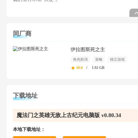
同厂商
伊拉图斯死之主
角色扮演
策略
独立游戏
2D
奇幻
困难
10.0
/
1.92 GB
下载地址
魔法门之英雄无敌上古纪元电脑版 v0.80.34
本地下载地址：