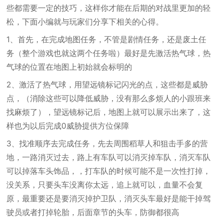
些都需要一定的技巧，这样你才能在后期的对战里更加的轻
松，下面小编就与玩家们分享下相关的心得。
1、首先，在完成地图任务，不管是剧情任务，还是废土任
务（整个游戏也就这两个任务啦）最好是先激活热气球，热
气球的位置在地图上初始就会标明的
2、激活了热气球，用望远镜标记闪光的点，这些都是威胁
点，（消除这些可以降低威胁，没有那么多烦人的小跟班来
找麻烦了），望远镜标记后，地图上就可以展示出来了，这
样也为以后完成0威胁提供方位保障
3、找准顺序去完成任务，先去周围稻草人和狙击手多的营
地，一路消灭过去，路上有车队可以消灭掉车队，消灭车队
可以掉落车头饰品，，打车队的时候可能不是一次性打掉，
没关系，只要头车没离你太远，追上就可以，血量不会复
原，最重要还是要消灭掉护卫队，消灭头车最好是能干掉驾
驶员或者打掉轮胎，后面章节的头车，防御都很高