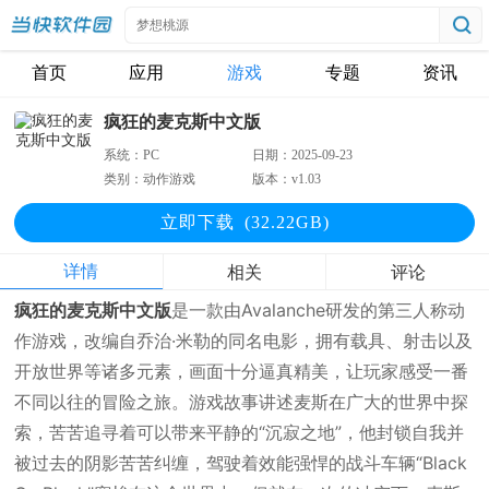
首页
应用
游戏
专题
资讯
疯狂的麦克斯中文版
系统：
PC
日期：
2025-09-23
类别：
动作游戏
版本：
v1.03
立即下
载
(32.22GB)
详情
相关
评论
疯狂的麦克斯中文版
是一款由Avalanche研发的第三人称动
作游戏，改编自乔治·米勒的同名电影，拥有载具、射击以及
开放世界等诸多元素，画面十分逼真精美，让玩家感受一番
不同以往的冒险之旅。游戏故事讲述麦斯在广大的世界中探
索，苦苦追寻着可以带来平静的“沉寂之地”，他封锁自我并
被过去的阴影苦苦纠缠，驾驶着效能强悍的战斗车辆“Black