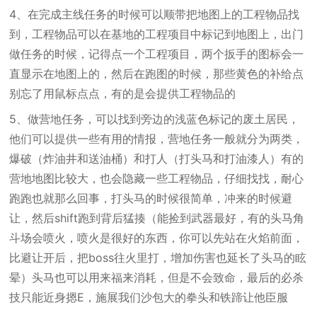
4、在完成主线任务的时候可以顺带把地图上的工程物品找
到，工程物品可以在基地的工程项目中标记到地图上，出门
做任务的时候，记得点一个工程项目，两个扳手的图标会一
直显示在地图上的，然后在跑图的时候，那些黄色的补给点
别忘了用鼠标点点，有的是会提供工程物品的
5、做营地任务，可以找到旁边的浅蓝色标记的废土居民，
他们可以提供一些有用的情报，营地任务一般就分为两类，
爆破（炸油井和送油桶）和打人（打头马和打油漆人）有的
营地地图比较大，也会隐藏一些工程物品，仔细找找，耐心
跑跑也就那么回事，打头马的时候很简单，冲来的时候避
让，然后shift跑到背后猛揍（能捡到武器最好，有的头马角
斗场会喷火，喷火是很好的东西，你可以先站在火焰前面，
比避让开后，把boss往火里打，增加伤害也延长了头马的眩
晕）头马也可以用来福来消耗，但是不会致命，最后的必杀
技只能近身摁E，施展我们沙包大的拳头和铁蹄让他臣服