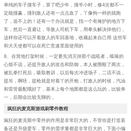
单纯的车子撞车子，算了吧少年，撞半小时，修4次都不一
定能撞赢，撞到敌人还有一点点血了，丫像狗一样的就跑
了，追不上的！还有一个办法就是，找一个有掩护的地方下
车，然后一直避让，等敌人司机下车，用拳头解决掉他们，
这样你还可以开着敌人的车回基地，收藏起来自己用 这些车
和大天使都可以在死亡竞速里面使用的
8、在营地打架时候，一定要先消灭掉那个战吼者，呱噪的
心烦不说，还提升敌人的攻击和防御，本人被围殴了两次，
被乱拳打死后，吸取教训，以后每次冲进场子，二话不说，
提吊，啊呸，提枪就是对着丫的开炮，打敌人的时候，汽油
和雷管最配哦好了，基本上每个地图都是这么玩的，比较单
一，后期会比较无聊的 。
疯狂的麦克斯游戏刷零件教程
疯狂的麦克斯中零件的作用是非常巨大的，不管你是打造装
备还是升级爱车，零件的需求量都是非常巨大的，下面小编