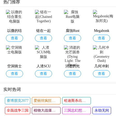
热门推荐
以撒的结
链在一起
腐蚀Rust
Megabonk
查看
查看
查看
查看
合重生电
(Chained T
电脑版
(梅加邦克)
脑版
ogether)
空洞骑士
人渣SCU
消逝的光
几何冲刺
查看
查看
查看
查看
电脑版
M电脑版
芒困兽(Dy
(Geometry
ing Light:
Dash)
实时热词
The Beast)
赛博朋克2077
爱丽丝疯狂回归
哈迪斯杀出地狱
全面战争三国
植物大战僵尸电脑版
三国志幻想大陆
永劫无间