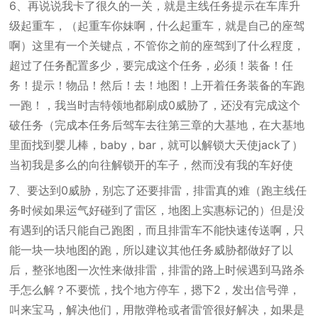
6、再说说我卡了很久的一关，就是主线任务提示在车库升
级起重车，（起重车你妹啊，什么起重车，就是自己的座驾
啊）这里有一个关键点，不管你之前的座驾到了什么程度，
超过了任务配置多少，要完成这个任务，必须！装备！任
务！提示！物品！然后！去！地图！上开着任务装备的车跑
一跑！，我当时吉特领地都刷成0威胁了，还没有完成这个
破任务（完成本任务后驾车去往第三章的大基地，在大基地
里面找到婴儿棒，baby，bar，就可以解锁大天使jack了）
当初我是多么的向往解锁开的车子，然而没有我的车好使
7、要达到0威胁，别忘了还要排雷，排雷真的难（跑主线任
务时候如果运气好碰到了雷区，地图上实惠标记的）但是没
有遇到的话只能自己跑图，而且排雷车不能快速传送啊，只
能一块一块地图的跑，所以建议其他任务威胁都做好了以
后，整张地图一次性来做排雷，排雷的路上时候遇到马路杀
手怎么解？不要慌，找个地方停车，摁下2，发出信号弹，
叫来宝马，解决他们，用散弹枪或者雷管很好解决，如果是