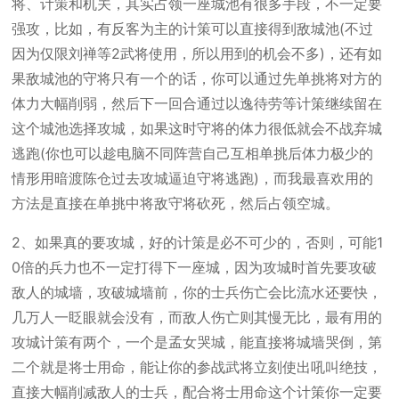
将、计策和机关，其实占领一座城池有很多手段，不一定要
强攻，比如，有反客为主的计策可以直接得到敌城池(不过
因为仅限刘禅等2武将使用，所以用到的机会不多)，还有如
果敌城池的守将只有一个的话，你可以通过先单挑将对方的
体力大幅削弱，然后下一回合通过以逸待劳等计策继续留在
这个城池选择攻城，如果这时守将的体力很低就会不战弃城
逃跑(你也可以趁电脑不同阵营自己互相单挑后体力极少的
情形用暗渡陈仓过去攻城逼迫守将逃跑)，而我最喜欢用的
方法是直接在单挑中将敌守将砍死，然后占领空城。
2、如果真的要攻城，好的计策是必不可少的，否则，可能1
0倍的兵力也不一定打得下一座城，因为攻城时首先要攻破
敌人的城墙，攻破城墙前，你的士兵伤亡会比流水还要快，
几万人一眨眼就会没有，而敌人伤亡则其慢无比，最有用的
攻城计策有两个，一个是孟女哭城，能直接将城墙哭倒，第
二个就是将士用命，能让你的参战武将立刻使出吼叫绝技，
直接大幅削减敌人的士兵，配合将士用命这个计策你一定要