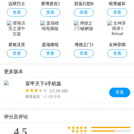
边狱巴士
赛博朋克2
碧蓝幻想R
暗黑破坏
查看
查看
查看
查看
公司
077单机版
elink无尽
神4中文版
黄昏
霍格沃茨
盖瑞模组
博德之门3
女神异闻
查看
查看
查看
查看
之遗中文
电脑版
破解版
录3 Reload
版
更多版本
富甲天下4手机版
115.69 MB
查看
棋牌桌游
v1.0安卓版
评分及评论
4.5