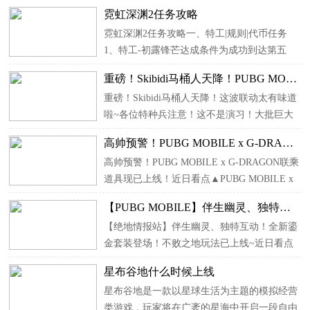
存手游。终于在2月23号上线了，相信有非常
霓虹深渊2任务攻略
多的玩家迫不及待的打开这款游戏了，但是对
霓虹深渊2任务攻略一、特工|规则|代币任务
于没有参加过测试的玩家来说，游戏的职业选
1、特工-初露锋芒达成条件为成功到达第五
择成了一大难题，对职...
层，完成任务可解锁特工纱夜。 2、特工-孵化
重磅！Skibidi马桶人天降！PUBG MOBILE这波联动太有味道啦~
新手达成条件为累计孵化成功8次，完成任务
重磅！Skibidi马桶人天降！这波联动太有味道
可解锁特工艾丽莎。 3、特工-暗影集团达成条
啦~各位特种兵注意！这不是演习！大批巨大
件为在单局...
头部为人类但身体变为了马桶的怪物从天而
高帅预警！PUBG MOBILE x G-DRAGON联乘道具现已上线！
降，并且立志将Skibidi外星病毒感染全人类！
高帅预警！PUBG MOBILE x G-DRAGON联乘
带妹赶紧跑到了幸存人类的阵地上，与队友们
道具现已上线！近日看点▲PUBG MOBILE x
并肩作战，奋力抵抗...
G-DRAGON联乘正式开启！参与LUCKY SPIN
【PUBG MOBILE】伴生幽灵、独特互动！全新鎏金套装登场！不败之地玩法已上线~
活动，联乘套装、联乘专属动作等你来解锁
【绝地情报站】伴生幽灵、独特互动！全新鎏
~▲ macabre Valentine 预售开启， 十连抽减免
金套装登场！不败之地玩法已上线~近日看点
券4折 即可拿下 ！还有 以...
▲ macabre Valentine 活动开启！首款 配有伴生
星布谷地什么时候上线
幽灵 与 独特互动动画 的鎏金套装 诡宴魅灵套
星布谷地是一款以星球生活为主题的模拟经营
装 登场！▲人气鎏金套装嗜血龙魇限时回归！
类游戏，玩家将在广袤的星海中开启一段自由
暗日恐翼飞...