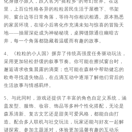
化身微小旅人，跌入名为“摇粒乡”的奇幻世界。在这
里，上百位性格各异的粒粒居民生活于屋檐下、书架
间、窗台边等日常角落，等待与你相识相遇。原本熟悉
的家居环境，在缩小后将化作充满未知与惊喜的冒险天
地——抽屉深处成为神秘秘境，桌脚缝隙通往幽暗古
井，每一个角落都隐藏着温暖而有趣的故事。
4、《粒粒的小人国》摒弃了传统高强度任务驱动玩法，
采用更加轻松舒缓的叙事节奏。你可能在擦拭窗台时，
邂逅请求收集晨露的滴栗；也可能在森林中帮助健忘的
欧奇寻找遗失物品，在点滴互动中逐渐了解他们背后的
生活故事与情感羁绊。
5、与此同时，游戏还提供了丰富的角色自定义系统，涵
盖发型、服饰、妆容、饰品等多种个性化搭配，无论是
森系清新、复古文艺还是甜美可爱风格，都能自由打
造。配合多人联机与社交玩法，玩家还能与好友一起解
谜探索、参加主题派对，体验更加温馨有趣的互动乐