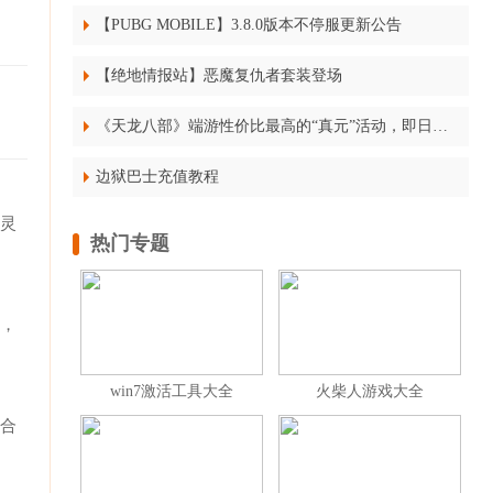
【PUBG MOBILE】3.8.0版本不停服更新公告
【绝地情报站】恶魔复仇者套装登场
《天龙八部》端游性价比最高的“真元”活动，即日上线，橙色真元，橙元铸金符不容错过！
边狱巴士充值教程
幽灵
热门专题
中，
win7激活工具大全
火柴人游戏大全
须合