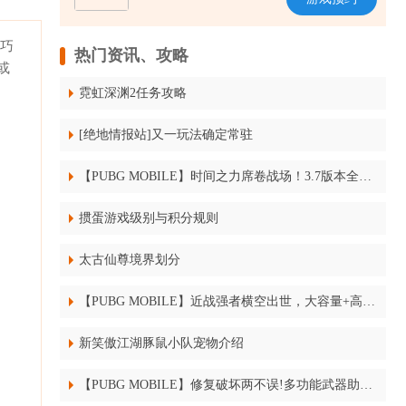
作巧
热门资讯、攻略
或
霓虹深渊2任务攻略
[绝地情报站]又一玩法确定常驻
【PUBG MOBILE】时间之力席卷战场！3.7版本全新主题关卡介绍！
掼蛋游戏级别与积分规则
太古仙尊境界划分
【PUBG MOBILE】近战强者横空出世，大容量+高射速，双持MP7玩法攻略
新笑傲江湖豚鼠小队宠物介绍
【PUBG MOBILE】修复破坏两不误!多功能武器助你驰骋战场,“焊”卫食鸡荣耀