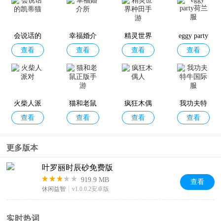
神秘邻居
R.E.P.O.手
后室游戏
恐怖老奶
查看
查看
查看
查看
多人联机
机版
奶1官方正
会说话的
版
幸福婚介
精灵世界
eggy party
版
查看
查看
查看
查看
凯蒂猫
所
种田手游
荷兰服
地狱边境
蜘蛛怪物
死亡公园2
兰德里纳
查看
查看
查看
查看
手机版
联机版
最新版
河的地下
火柴人派
猫和老鼠
疯狂木偶
我功夫特
室
查看
查看
查看
查看
对
正版手游
人
牛国际服
更多版本
叶罗丽时辰砂免费版
919.9 MB
查看
休闲益智
v1.0.0.2安卓版
实时热词