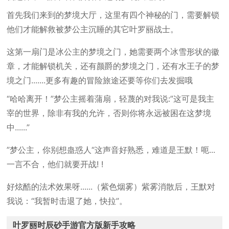
首先我们来到的梦境大厅，这里有四个神秘的门，需要解锁
他们才能解救被梦公主沉睡的其它叶罗丽战士。
这第一扇门是冰公主的梦境之门，她需要两个冰雪形状的徽
章，才能解锁机关，还有颜爵的梦境之门，还有水王子的梦
境之门.......更多有趣的冒险旅途还要等你们去发掘哦
“哈哈离开！”梦公主摇着蒲扇，轻蔑的对我说:”这可是我主
宰的世界，除非有我的允许，否则你将永远被困在这梦境
中......”
”梦公主，你别想蛊惑人“这声音好熟悉，难道是王默！呃...
一言不合，他们就要开战! !
好炫酷的法术效果呀......（紫色烟雾）紫雾消散后，王默对
我说：“我暂时击退了她，快拉”。
叶罗丽时辰砂手游官方版新手攻略