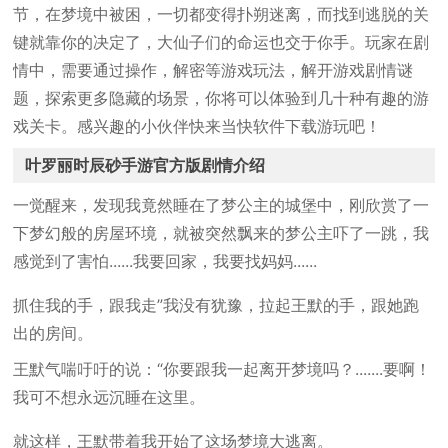
节，在梦境中被困，一切都变得扑朔迷离，而找到逃脱的关
键就靠你的决定了，大仙子们的命运也交于你手。玩家在剧
情中，需要通过操作，解密等游戏玩法，解开游戏剧情谜
题，探索更多隐藏的场景，你将可以体验到几十种有趣的游
戏关卡。感兴趣的小伙伴快来当快软件下载游玩吧！
叶罗丽时辰砂手游官方版剧情介绍
一觉醒来，发现我竟然睡在了梦公主的城堡中，刚欣赏了一
下梦幻般的房屋环境，就被突然飘来的梦公主吓了一跳，我
感觉到了害怕......我要回家，我要找妈妈......
抓住我的手，跟我走”我没有犹豫，拉起王默的手，跟她跑
出的房间。
王默气喘吁吁的说：“你要跟我一起离开梦境吗？.......要啊！
我可不想永远沉睡在这里。
就这样，王默带着我开始了这场梦境大逃离。