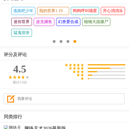
逃跑吧少年
我的世界1.19基岩版
狗狗呼叫喵星
开心消消乐
迷你世界
波克捕鱼
幻兽爱合成
植物大战僵尸
猛鬼宿舍
评分及评论
4.5
满分5.0分
同类排行
网络天才2026最新版