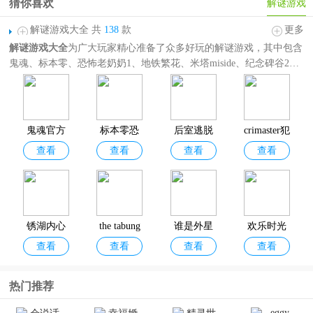
猜你喜欢
解谜游戏
解谜游戏大全 共
138
款
更多
解谜游戏大全
为广大玩家精心准备了众多好玩的解谜游戏，其中包含
鬼魂、标本零、恐怖老奶奶1、地铁繁花、米塔miside、纪念碑谷2、
轮回的房间等。题材玩法囊括多人联机解谜游戏、惊悚悬疑解谜游
戏、剧情向解谜游戏、治愈解谜游戏、闯关解谜游戏等，满足您对解
谜游戏的不同需求。
鬼魂官方
标本零恐
后室逃脱
crimaster犯
查看
查看
查看
查看
正版手游
怖生存联
联机版
罪大师
机版
锈湖内心
the tabung
谁是外星
欢乐时光
查看
查看
查看
查看
的过去
联机版
人最新版
计划游戏
热门推荐