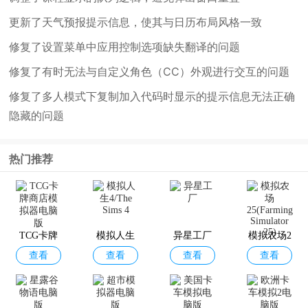
更新了天气预报提示信息，使其与日历布局风格一致
修复了设置菜单中应用控制选项缺失翻译的问题
修复了有时无法与自定义角色（CC）外观进行交互的问题
修复了多人模式下复制加入代码时显示的提示信息无法正确
隐藏的问题
热门推荐
TCG卡牌
模拟人生
异星工厂
模拟农场2
查看
查看
查看
查看
商店模拟
4/The Sims
5(Farming
器电脑版
4
Simulator
25)