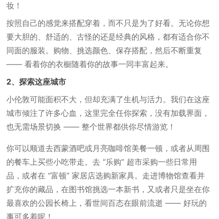
妆！
按照自己的感觉来搭配穿着，而不只是为了好看。无论你想
要大胆的、舒适的、古怪的还是经典的风格，都有适合你不
同面的服装。购物、挑选颜色、保存搭配，然后不断重复
—— 看着你的衣橱随着你的故事一同丰富起来。
2、探索这座城市
小伦敦可能面积不大，但却充满了生机与活力。我们在这座
城市倾注了许多心血，这里完全任你探索，没有加载界面，
也无需场景切换 —— 整个世界都供你尽情游览！
你可以顺道去西蒙酒吧或月亮咖啡馆美餐一顿，或者从周围
的餐车上买些小吃带走。去 “乐购” 超市采购一些日常用
品，或者在 “富顿” 家居店选购新家具。走进博物馆查看并
扩充你的藏品，在图书馆挑选一本新书，又或者只是坐在你
最喜欢的公园长椅上，看世间百态在眼前流逝 —— 好玩的
事可多着呢！