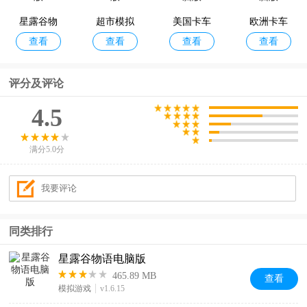
星露谷物
超市模拟
美国卡车
欧洲卡车
查看
查看
查看
查看
语电脑版
器电脑版
模拟电脑
模拟2电脑
版
版
评分及评论
4.5
满分5.0分
同类排行
星露谷物语电脑版
465.89 MB
查看
模拟游戏
v1.6.15