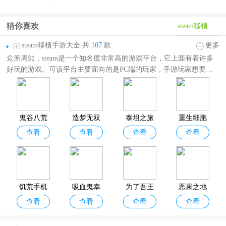
猜你喜欢
steam移植手游
steam移植手游大全 共
107
款
更多
众所周知，steam是一个知名度非常高的游戏平台，它上面有着许多
好玩的游戏。可该平台主要面向的是PC端的玩家，手游玩家想要玩
这些游戏还是很难的。但是随着手机性能越来越好，端游向手游移植
也成为了一种趋势。
Steam移植手游大全
收录了非常多好玩的steam移植游戏，如米塔
miside、鬼谷八荒、模拟山羊、光明记忆、重生细胞、饥荒、星露谷
鬼谷八荒
造梦无双
泰坦之旅
重生细胞
物语、泰拉瑞亚等等，题材玩法涵盖角色扮演、模拟经营、射击、解
查看
查看
查看
查看
手机版
手机版
手机版
官方正版
谜、 冒险，后面小编还会陆续加入更多好玩的steam移植类游戏，有
需要的小伙伴可以分享收藏此页面！
饥荒手机
吸血鬼幸
为了吾王
恶果之地
查看
查看
查看
查看
版中文版
存者手机
版