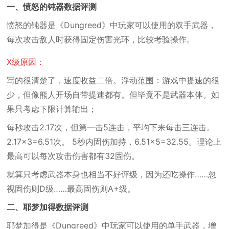
一、愤怒的钝器数据评测
愤怒的钝器是《Dungreed》中玩家可以使用的双手武器，
每次攻击敌人时获得固定伤害光环，比较考验操作。
X级原因：
写的很清楚了，速度收益二倍。浮动范围：游戏中提速的很
少，但像熊人开场自带提速都有。但毕竟不是武器本体。如
果只考虑下限计算输出；
每秒攻击2.17次，但第一击5连击，平均下来每击三连击。
2.17×3=6.51次。 5秒内固伤加持，6.51×5=32.55。理论上
最高可以每次攻击伤害都有32固伤。
就算只考虑武器本身也相当不好评级，因为还吃操作……忽
视固伤则D级……最高固伤则A+级。
二、耶梦加得数据评测
耶梦加得是《Dungreed》中玩家可以使用的单手武器，增