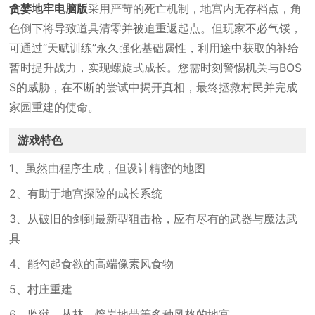
贪婪地牢电脑版
采用严苛的死亡机制，地宫内无存档点，角
色倒下将导致道具清零并被迫重返起点。但玩家不必气馁，
可通过“天赋训练”永久强化基础属性，利用途中获取的补给
暂时提升战力，实现螺旋式成长。您需时刻警惕机关与BOS
S的威胁，在不断的尝试中揭开真相，最终拯救村民并完成
家园重建的使命。
游戏特色
1、虽然由程序生成，但设计精密的地图
2、有助于地宫探险的成长系统
3、从破旧的剑到最新型狙击枪，应有尽有的武器与魔法武
具
4、能勾起食欲的高端像素风食物
5、村庄重建
6、监狱，丛林，熔岩地带等多种风格的地宫