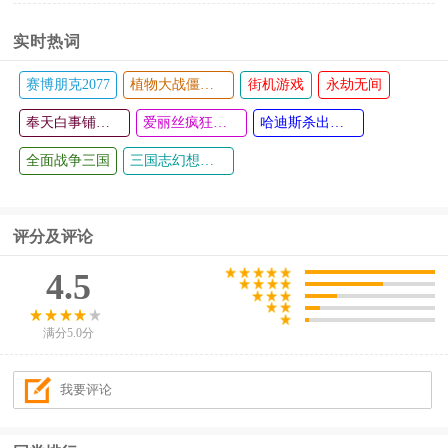
实时热词
赛博朋克2077
植物大战僵尸电脑版
街机游戏
永劫无间
奉天白事铺游戏
爱丽丝疯狂回归
哈迪斯杀出地狱
全面战争三国
三国志幻想大陆
评分及评论
4.5
满分5.0分