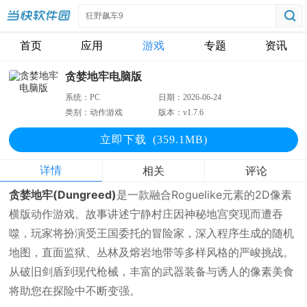
首页
应用
游戏
专题
资讯
贪婪地牢电脑版
系统：
PC
日期：
2026-06-24
类别：
动作游戏
版本：
v1.7.6
立即下
载
(359.1MB)
详情
相关
评论
贪婪地牢(Dungreed)
是一款融合Roguelike元素的2D像素
横版动作游戏。故事讲述宁静村庄因神秘地宫突现而遭吞
噬，玩家将扮演受王国委托的冒险家，深入程序生成的随机
地图，直面监狱、丛林及熔岩地带等多样风格的严峻挑战。
从破旧剑盾到现代枪械，丰富的武器装备与诱人的像素美食
将助您在探险中不断变强。