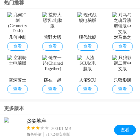
热门推荐
完蛋我被
传送门骑
空洞骑士
谁是你爸
查看
查看
查看
查看
美女包围
士正版
手机版
爸
几何冲刺
了手游
荒野大镖
现代战舰
对马岛之
查看
查看
查看
查看
(Geometry
客2电脑版
电脑版
魂导演剪
Dash)
辑版中文
迷城陆区
灾厄黑龙
武士零手
克苏鲁异
版
查看
查看
查看
查看
官方正版
与谎言公
机版
闻录
空洞骑士
链在一起
主
人渣SCU
只狼影逝
查看
查看
查看
查看
电脑版
(Chained T
M电脑版
二度中文
ogether)
版
更多版本
贪婪地牢
200.01 MB
查看
角色扮演
v1.7.248安卓版