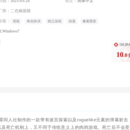
日期：
2025-03-24
语言：
简体中文
厂商：
二色幽紫蝶
标签：
冒险
角色扮演
独立游戏
动漫
像素图形
8,Windows7
过
DK评
10
.0
同人社制作的一款带有迷宫探索以及roguelike元素的弹幕射击
以及死亡机制上，又不同于传统意义上的肉鸽游戏。死亡后不会受