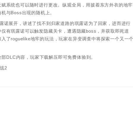
天赋系统也可以随时进行更改。纵观全局，用披着东方外衣的地牢
机与Boss出现的随机上。
琪露诺展开，讲述了找不到归家道路的琪露诺为了回家，进而进行
仅有琪露诺可以触发隐藏关卡，遭遇隐藏boss，并获取即死道
了roguelike地牢的玩法，玩家在异变调查中将探索一个又一
全部DLC内容，玩家下载解压即可免费体验到。