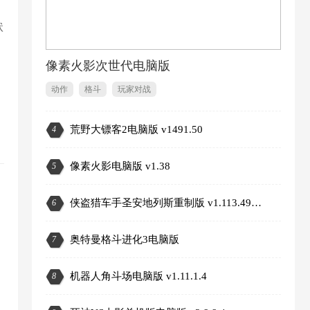
状
像素火影次世代电脑版
动作
格斗
玩家对战
荒野大镖客2电脑版 v1491.50
4
2
像素火影电脑版 v1.38
5
侠盗猎车手圣安地列斯重制版 v1.113.49697469
6
奥特曼格斗进化3电脑版
7
机器人角斗场电脑版 v1.11.1.4
8