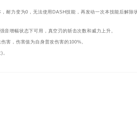
本，耐力变为0，无法使用DASH技能，再发动一次本技能后解除
在强音增幅状态下可用，真空刃的斩击次数和威力上升。
生伤害，伤害值为自身普攻伤害的100%。
)。