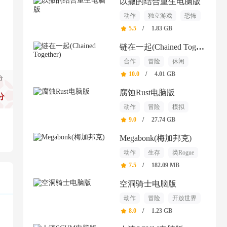
以撒的结合重生电脑版
动作
独立游戏
恐怖
5.5
/
1.83 GB
链在一起(Chained Together)
合作
冒险
休闲
10.0
/
4.01 GB
分
腐蚀Rust电脑版
分
动作
冒险
模拟
9.0
/
27.74 GB
Megabonk(梅加邦克)
动作
生存
类Rogue
7.5
/
182.09 MB
空洞骑士电脑版
动作
冒险
开放世界
8.0
/
1.23 GB