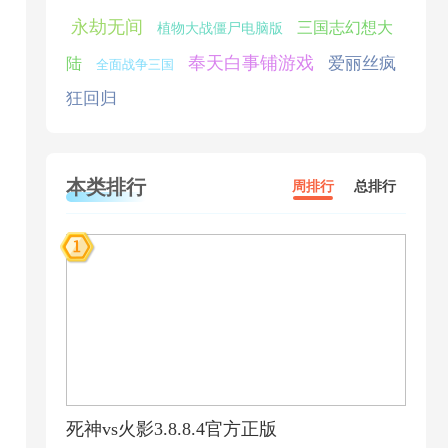
永劫无间
三国志幻想大
植物大战僵尸电脑版
奉天白事铺游戏
爱丽丝疯
陆
全面战争三国
狂回归
本类排行
周排行
总排行
死神vs火影3.8.8.4官方正版