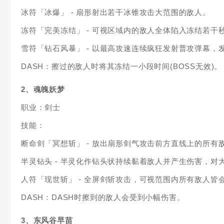
冰符「冰爆」 - 扇形射出若干冰锥攻击大范围的敌人。
冻符「完美冻结」 - 可视区域内的敌人全体陷入冻结若干秒
雪符「钻石风暴」 - 以最高攻速连续疯狂发射普攻弹幕，
DASH：擦过的敌人时将其冻结一小段时间(BOSS无效)。
2、魂魄妖梦
职业：剑士
技能：
断命剑「冥想斩」 - 放出扇形剑气攻击前方直线上的所有
半灵钻头 - 半灵化作钻头状持续黏着敌人并产生伤害，对大
人符「现世斩」 - 全屏剑斩攻击，可视范围内所有敌人皆
DASH：DASH时擦到的敌人会受到小幅伤害。
3、东风谷早苗