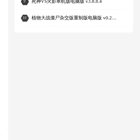
死神VS火影单机版电脑版 v3.8.8.4
9
3
植物大战僵尸杂交版重制版电脑版 v0.25.5.0
10