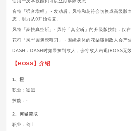
使用一次本技能则可以立刻解除状态
音符「强音增幅」 - 发动后，风符和花符会切换成高级版
态，耐力从0开始恢复。
风符「豪快真空斩」- 风符「真空斩」的升级版技能，仅
花符「风华圆舞棘鞭刃」 - 围绕身体的花朵碰到敌人会产
DASH：DASH时如果擦到敌人，会将敌人击退(BOSS无效
【BOSS】介绍
1、橙
职业：盗贼
技能：-
2、河城荷取
职业：剑士