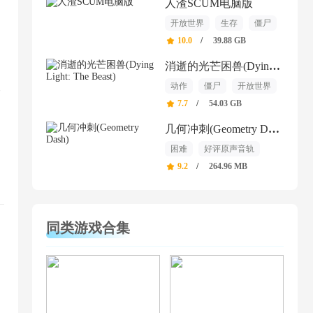
人渣SCUM电脑版
开放世界
生存
僵尸
10.0
/
39.88 GB
消逝的光芒困兽(Dying Light: The Beast)
动作
僵尸
开放世界
个
7.7
/
54.03 GB
几何冲刺(Geometry Dash)
困难
好评原声音轨
单人
9.2
/
264.96 MB
同类游戏合集