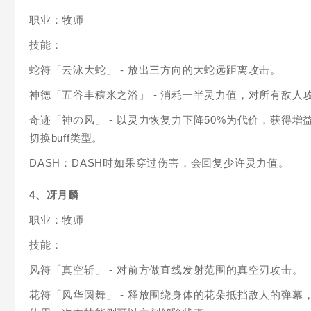
职业：牧师
技能：
蛇符「云泳大蛇」 - 放出三方向的大蛇远距离攻击。
神德「五谷丰穰米之浴」 - 消耗一半灵力值，对所有敌
奇迹「神の风」 - 以灵力恢复力下降50%为代价，获得增益
切换buff类型。
DASH：DASH时如果穿过伤害，会回复少许灵力值。
4、冴月麟
职业：牧师
技能：
风符「真空斩」 - 对前方做直线发射范围的真空刃攻击。
花符「风华圆舞」 - 释放围绕身体的花朵抵挡敌人的弹幕