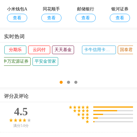
小米钱包A
同花顺手
邮储银行
银河证券
查看
查看
查看
查看
pp
机炒股App
大智慧
实时热词
工银融e联
牛股王股票
51信用卡管家
和包支付
中泰齐富通
基金app推荐
蚂蚁财富
京东金融
同花顺手机炒股
评分及评论
4.5
满分5.0分