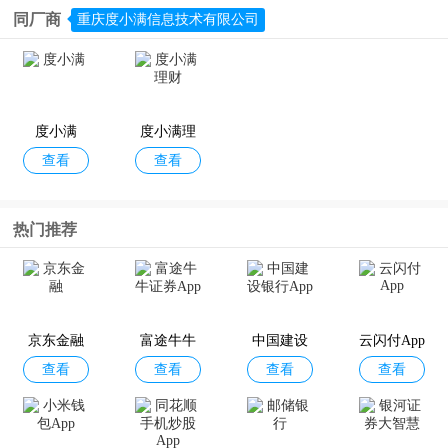
同厂商
重庆度小满信息技术有限公司
度小满
度小满理
查看
查看
财
热门推荐
京东金融
富途牛牛
中国建设
云闪付App
查看
查看
查看
查看
证券App
银行App