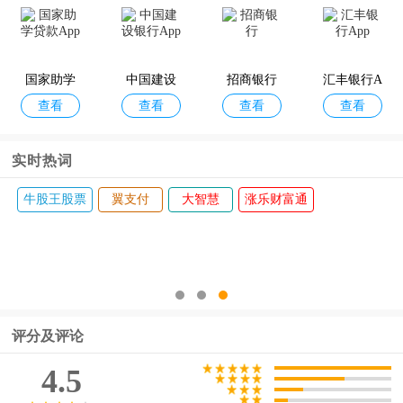
国家助学
中国建设
招商银行
汇丰银行A
查看
查看
查看
查看
贷款App
银行App
pp
实时热词
牛股王股票
翼支付
大智慧
涨乐财富通
评分及评论
4.5