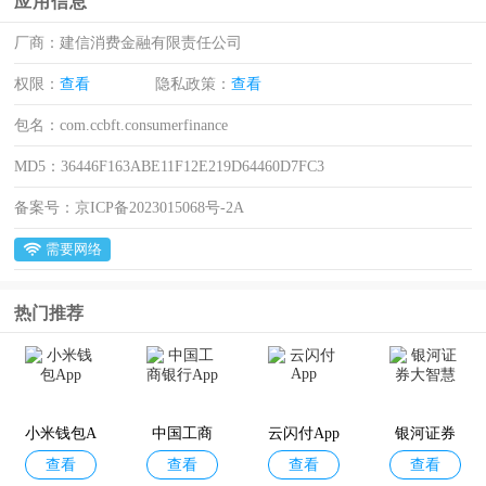
应用信息
厂商：
建信消费金融有限责任公司
权限：
查看
隐私政策：
查看
包名：
com.ccbft.consumerfinance
MD5：
36446F163ABE11F12E219D64460D7FC3
备案号：
京ICP备2023015068号-2A
需要网络
热门推荐
小米钱包A
中国工商
云闪付App
银河证券
查看
查看
查看
查看
pp
银行App
大智慧