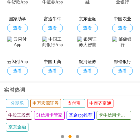
卡牛信用
徽行信用
交通银行
刷新生活
查看
查看
查看
查看
卡管家app
卡
信用卡App
国家助学
富途牛牛
京东金融
中国农业
查看
查看
查看
查看
贷款App
证券App
银行
蒙商信用
华彩生活A
广银信用
51信用卡
查看
查看
查看
查看
卡
pp
卡
管家
云闪付App
中国工商
银河证券
邮储银行
查看
查看
查看
查看
银行App
大智慧
实时热词
支付宝
中泰齐富通
和包支付
平安金管家
工银融e
基金app推荐
卡牛信用卡管家