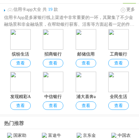
信用卡app大全 共
19
款
更多
信用卡App是多家银行线上渠道中非常重要的一环，其聚集了不少金
融场景和非金融场景，在帮助银行获客、活客等方面起着一定的作
用。下面小编为大家带来了
各大银行信用卡app
，其中包括缤纷生
活、招商银行信用卡、邮储信用卡、中国工商银行信用卡等，主要可
以满足用户查账、还款、还款提醒、调额、取现、代金折扣券等需
求，旨在为用户提供便捷的信用卡管理服务。需要的用户欢迎分享收
缤纷生活
招商银行
邮储信用
工商银行
藏！
查看
查看
查看
查看
信用卡app
卡
信用卡app
发现精彩A
中信银行
浦大喜奔a
全民生活
查看
查看
查看
查看
pp
信用卡
pp最新版
本
热门推荐