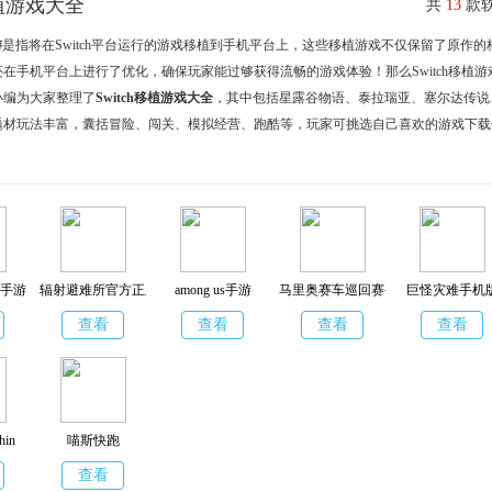
移植游戏大全
共
13
款软
游
是指将在Switch平台运行的游戏移植到手机平台上，这些移植游戏不仅保留了原作的
在手机平台上进行了优化，确保玩家能过够获得流畅的游戏体验！那么Switch移植游
小编为大家整理了
Switch移植游戏大全
，其中包括星露谷物语、泰拉瑞亚、塞尔达传说
题材玩法丰富，囊括冒险、闯关、模拟经营、跑酷等，玩家可挑选自己喜欢的游戏下载
手游
辐射避难所官方正版
among us手游
马里奥赛车巡回赛手机版
巨怪灾难手机
查看
查看
查看
查看
hin
喵斯快跑
查看