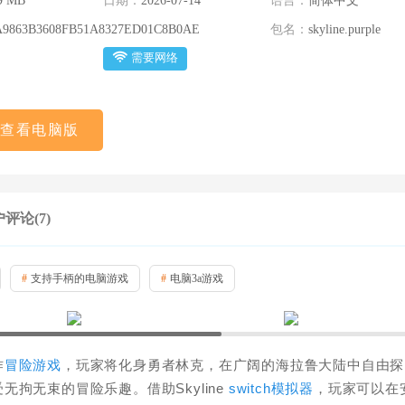
9 MB
日期：
2026-07-14
语言：
简体中文
A9863B3608FB51A8327ED01C8B0AE
包名：
skyline.purple
需要网络
查看电脑版
评论(7)
#
支持手柄的电脑游戏
#
电脑3a游戏
作
冒险游戏
，玩家将化身勇者林克，在广阔的海拉鲁大陆中自由探
拘无束的冒险乐趣。借助Skyline
switch模拟器
，玩家可以在