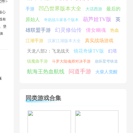
件>
凹凸世界版本大全
最后的
手游
大话西游
核心
葫芦娃TV版
英
原始人
戏有
奇葩战斗家各个版本
、堡
幻灵修仙传
雄联盟手游
倩女幽魂
热血
体
真实战场游戏
江湖手游
汉家江湖版本大全
镜花奇缘TV版
天龙八部2：飞龙战天
幻塔
镇魔曲手游
斗罗大陆魂师对决手游
崩坏星穹铁道
问道手游
航海王热血航线
火柴人觉醒
版
同类游戏合集