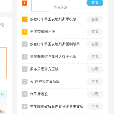
查看
1
角色扮演
2
侠盗猎车手圣安地列斯手机版
查看
评论
3
王者荣耀国际服
查看
4
侠盗猎车手圣安地列斯重制版手机版
查看
5
星光咖啡馆与死神之蝶手机版
查看
6
罗布乐思官方正版
查看
7
云·原神官方最新版
查看
8
代号鸢港服
查看
:15
9
重生细胞破解版内置修改器中文版
查看
复)