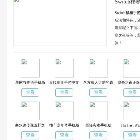
Switch
Switch移植手
玩法和特色，还
哪些呢？下面
垒之夜等等，
验！
星露谷物语手机版
泰拉瑞亚手游中文版
八方旅人大陆的霸者台服
堡垒之夜正版
查看
查看
查看
查看
塞尔达传说荒野之息手机版
撞车嘉年华手机版
巨怪灾难手机版
The Past Wit
查看
查看
查看
查看