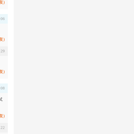
复)
:06
复)
:29
复)
:08
拭
复)
:22