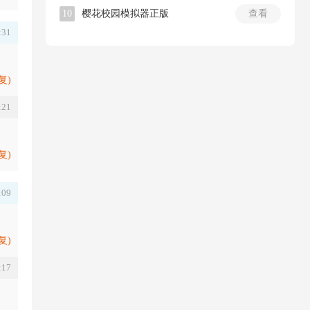
10
樱花校园模拟器正版
查看
:31
复)
:21
复)
:09
复)
:17