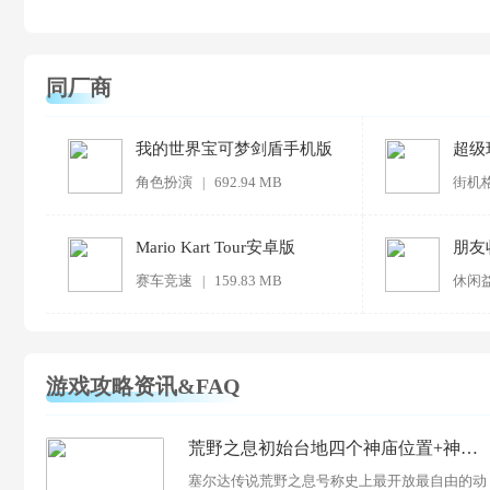
同厂商
我的世界宝可梦剑盾手机版
超级
角色扮演
692.94 MB
街机
|
Mario Kart Tour安卓版
朋友
赛车竞速
159.83 MB
休闲
|
游戏攻略资讯&FAQ
荒野之息初始台地四个神庙位置+神庙解法全宝箱攻略
塞尔达传说荒野之息号称史上最开放最自由的动