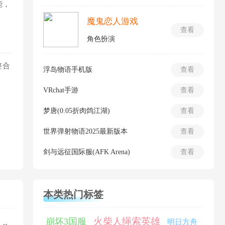
能，
魔鬼恋人游戏
查看
角色扮演
整合
浮岛物语手机版
查看
VRchat手游
查看
梦唐(0.05折肉鸽江湖)
查看
世界弹射物语2025最新版本
查看
剑与远征国际服(AFK Arena)
查看
本类热门标签
火柴人绳索英雄
崩坏3国服
明日方舟