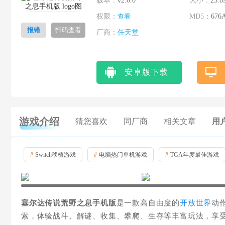
版本：
v2.0.0
大小：
25.8
权限：
查看
MD5：
676
报错
扫码查看
厂商：
任天堂
安卓版下载
游戏介绍
猜您喜欢
同厂商
相关文章
用户
#
Switch移植游戏
#
电脑热门单机游戏
#
TGA年度最佳游戏
塞尔达传说荒野之息手机版
是一款高自由度的
开放世界
动
索，体验战斗、解谜、收集、攀爬、生存等丰富玩法，享受无