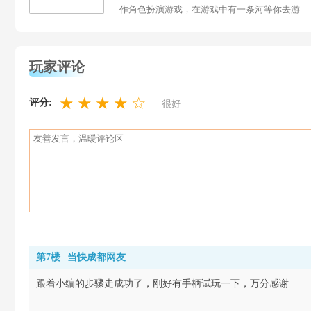
作角色扮演游戏，在游戏中有一条河等你去游
泳，或是一座山，一个神庙，一片丛林，...
玩家评论
★
★
★
★
☆
评分:
很好
第7楼
当快成都网友
跟着小编的步骤走成功了，刚好有手柄试玩一下，万分感谢