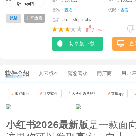
版本：
v9.41.2
大小：
165.92 
隐私：
查看
权限：
查看
报错
扫码查看
包名：
com.xingin.xhs
0%
安卓版下载
查
软件介绍
其它版本
猜您喜欢
同厂商
用户评
#
旅游出行
#
社交软件
#
大学生必备软件
#
穿搭app
小红书2026最新版
是一款面