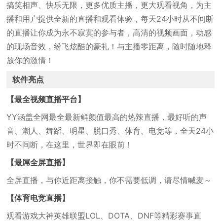
搞笑相声、快乐无限，更多优质主播，更大观看视角，为主
播和用户提供全新的直播和观看体验，每天24小时从不间断
的直播让你成为永不寂寞的参与者，高清的视频画面，动感
的现场音效，纷飞炫酷的豪礼！与主播零距离，随时随地释
放你的激情！
软件亮点
【最全视频直播平台】
YY涵盖全网最全最新鲜颜值最高的热辣直播，最好听的声
音、潮人、舞蹈、明星、脱口秀、体育、电竞等，全天24小
时不间断，在这里，世界即在眼前！
【最屌全屏直播】
全屏直播，与你近距离接触，你不需要低调，请尽情喊麦～
【体育电竞直播】
观看游戏大神英雄联盟LOL、DOTA、DNF等精彩赛事直