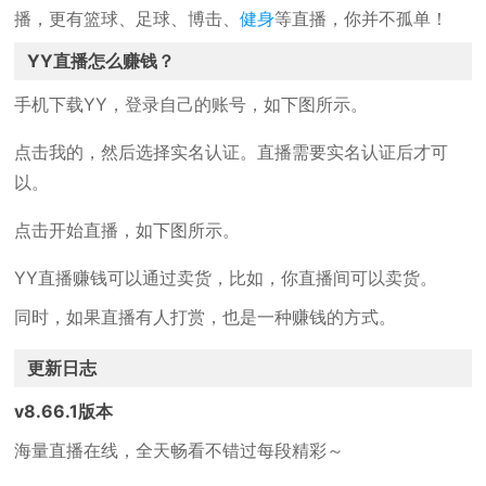
播，更有篮球、足球、博击、
健身
等直播，你并不孤单！
YY直播怎么赚钱？
手机下载YY，登录自己的账号，如下图所示。
点击我的，然后选择实名认证。直播需要实名认证后才可
以。
点击开始直播，如下图所示。
YY直播赚钱可以通过卖货，比如，你直播间可以卖货。
同时，如果直播有人打赏，也是一种赚钱的方式。
更新日志
v8.66.1版本
海量直播在线，全天畅看不错过每段精彩～