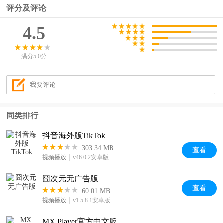
评分及评论
4.5
满分5.0分
同类排行
抖音海外版TikTok
303.34 MB
查看
视频播放
v46.0.2安卓版
囧次元无广告版
查看
60.01 MB
视频播放
v1.5.8.1安卓版
MX Player官方中文版