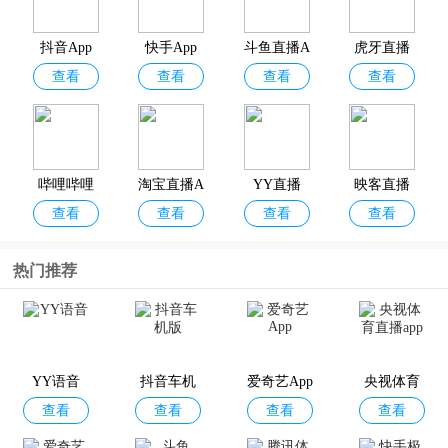
音、快手、斗鱼直播、虎牙直播、哔哩哔哩直播姬、淘宝直播、YY
直播、花椒直播、六间房秀场 、映客直播。无论是想要观看精彩的
抖音App
快手App
斗鱼直播A
虎牙直播
电竞比赛，美女舞蹈，亦或者是自己开直播，都能满足您的需求。欢
查看
查看
查看
查看
pp
迎下载体验！
哔哩哔哩
淘宝直播A
YY直播
映客直播
查看
查看
查看
查看
直播姬app
pp
热门推荐
花椒直播
六间房秀
查看
查看
场
YY语音
抖音车机
爱奇艺App
央视体育
查看
查看
查看
查看
版
直播app