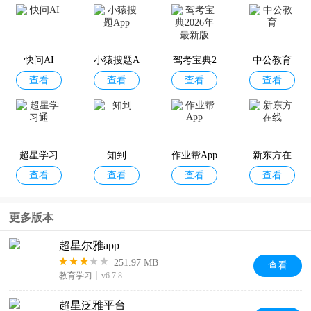
快问AI
小猿搜题A
驾考宝典2
中公教育
查看
查看
查看
查看
pp
026年最新
版
超星学习
知到
作业帮App
新东方在
查看
查看
查看
查看
通
线
更多版本
超星尔雅app
251.97 MB
查看
教育学习
v6.7.8
超星泛雅平台