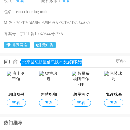
权限：
查看
隐私政策：
查看
包名：
com.chaoxing.mobile
MD5：
20FE2C4A6B0F26B9AAF87D51D7264A60
备案号：
京ICP备10040544号-27A
需要网络
无广告
更多>
同厂商
北京世纪超星信息技术发展有限责任公司
唐山图书
智慧珞珈
超星移动
悦读珠海
查看
查看
查看
查看
馆
图书馆app
热门推荐