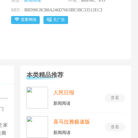
类型：
新闻阅读
环境：
android、iOS
MD5：
B8D98C8CB8A246D7663BE5BC33512EC3
需要网络
无广告
本类精品推荐
人民日报
查看
新闻阅读
门
喜马拉雅极速版
之家
查看
新闻阅读
技圈