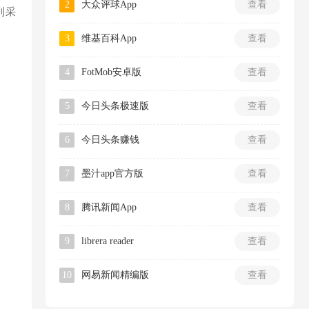
2
大众评球App
查看
到采
3
维基百科App
查看
4
FotMob安卓版
查看
5
今日头条极速版
查看
6
今日头条赚钱
查看
7
墨汁app官方版
查看
8
腾讯新闻App
查看
9
librera reader
查看
10
网易新闻精编版
查看