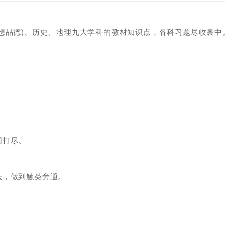
想品德)、历史、地理九大学科的教材知识点，各科习题尽收囊中
网打尽。
法，做到触类旁通。