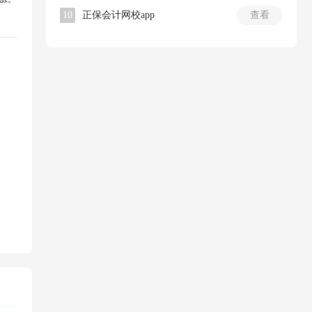
10
正保会计网校app
查看