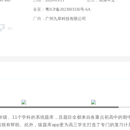
96 MB
日期：
2026-05-21
语言：
简体中文
备案：
粤ICP备2023003336号-6A
厂商：
广州九举科技有限公司
0%
年级、11个学科的系统题库，且题目全都来自各重点初高中的期
很有帮助。此外，猿题库app更为高三学生打造了专门的复习计