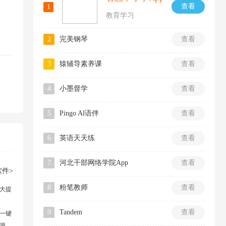
查看
1
教育学习
2
完美钢琴
查看
3
猿辅导素养课
查看
4
小墨督学
查看
5
Pingo Al语伴
查看
6
英语天天练
查看
7
河北干部网络学院App
查看
件>
8
粉笔教师
查看
大提
9
Tandem
查看
一键
源。