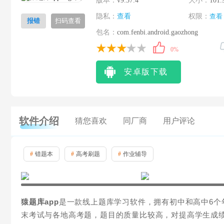
版本：
v9.37.4
大小：
101.
隐私：
查看
权限：
查看
报错
扫码查看
包名：
com.fenbi.android.gaozhong
0%
安卓版下载
软件介绍
猜您喜欢
同厂商
用户评论
#
错题本
#
高考刷题
#
作业辅导
猿题库app
是一款线上题库学习软件，拥有初中和高中6个
末考试与各地高考题，题目的质量比较高，对提高学生成绩