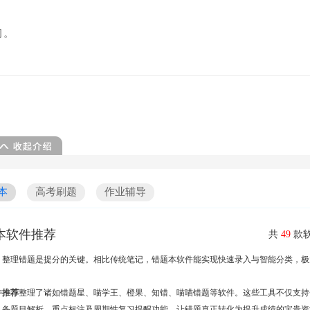
习。
本
高考刷题
作业辅导
本软件推荐
共
49
款软
，整理错题是提分的关键。相比传统笔记，错题本软件能实现快速录入与智能分类，极
。
件推荐
整理了诸如错题星、喵学王、橙果、知错、喵喵错题等软件。这些工具不仅支持
具备题目解析、重点标注及周期性复习提醒功能，让错题真正转化为提升成绩的宝贵资