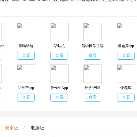
pp
喵喵错题
咕咕机
智学网学生端
猿题库app
查看
查看
查看
查看
p
助学帮app
爱作业App
升学e网通
快题库
查看
查看
查看
查看
安卓版
电脑版
/