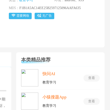
类型：
教育学习
环境：
android、iOS
MD5：
F1B1A5AC14EE25B2597125096AAFA635
需要网络
无广告
本类精品推荐
快问AI
查看
教育学习
小猿搜题App
中期
查看
划，
教育学习