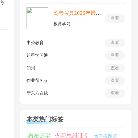
考
驾考宝典2026年最新版
查看
教育学习
中公教育
查看
超星学习通
查看
知到
查看
作业帮App
查看
新东方在线
查看
本类热门标签
火花思维课堂
布布识字
大学搜题酱