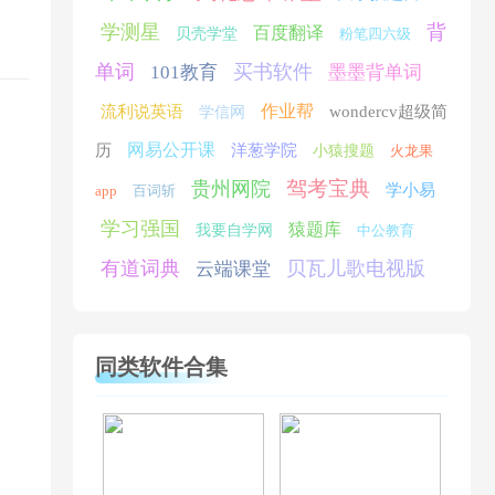
学测星
背
百度翻译
贝壳学堂
粉笔四六级
单词
买书软件
101教育
墨墨背单词
作业帮
流利说英语
wondercv超级简
学信网
网易公开课
历
洋葱学院
小猿搜题
火龙果
驾考宝典
贵州网院
学小易
app
百词斩
学习强国
猿题库
我要自学网
中公教育
有道词典
贝瓦儿歌电视版
云端课堂
同类软件合集