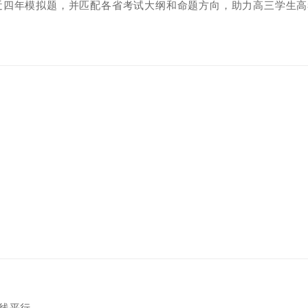
近四年模拟题，并匹配各省考试大纲和命题方向，助力高三学生高
线平行。