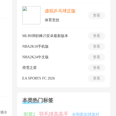
虚拟乒乓球正版
查看
体育竞技
MLB9局职棒25安卓最新版本
查看
NBA2K18手机版
查看
NBA2K24中文版
查看
滑雪之星
查看
EA SPORTS FC 2026
查看
本类热门标签
将8
羽毛球高高手
街篮2
全明星街球派对