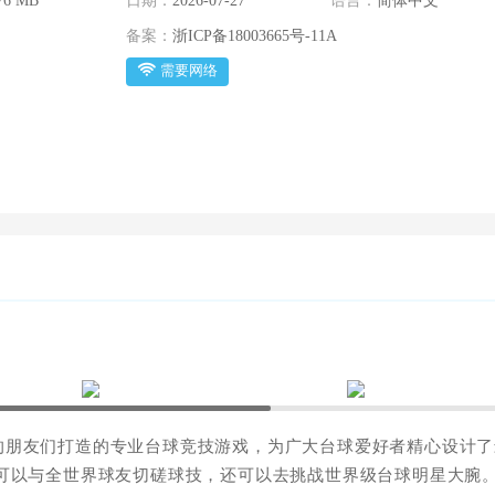
76 MB
日期：
2026-07-27
语言：
简体中文
备案：
浙ICP备18003665号-11A
需要网络
的朋友们打造的专业台球竞技游戏，为广大台球爱好者精心设计了
可以与全世界球友切磋球技，还可以去挑战世界级台球明星大腕