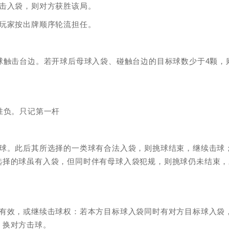
误击入袋，则对方获胜该局。
的玩家按出牌顺序轮流担任。
球触击台边。若开球后母球入袋、碰触台边的目标球数少于4颗，
胜负。只记第一杆
击球。此后其所选择的一类球有合法入袋，则挑球结束，继续击球
选择的球虽有入袋，但同时伴有母球入袋犯规，则挑球仍未结束，
均有效，或继续击球权：若本方目标球入袋同时有对方目标球入袋
，换对方击球。