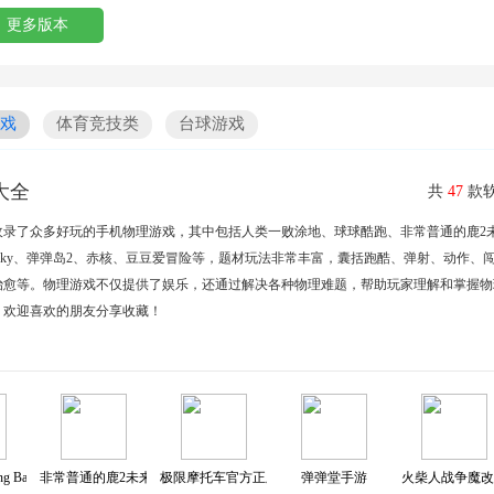
更多版本
戏
体育竞技类
台球游戏
大全
共
47
款软
收录了众多好玩的手机物理游戏，其中包括人类一败涂地、球球酷跑、非常普通的鹿2
ing Sky、弹弹岛2、赤核、豆豆爱冒险等，题材玩法非常丰富，囊括跑酷、弹射、动作、
治愈等。物理游戏不仅提供了娱乐，还通过解决各种物理难题，帮助玩家理解和掌握物
。欢迎喜欢的朋友分享收藏！
 Balls)
非常普通的鹿2未来都市
极限摩托车官方正版
弹弹堂手游
火柴人战争魔改