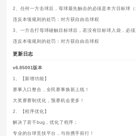
2、任何一方击球后，母球最先触击的必须是本方目标球（
违反本项规则的处罚：对方获自由击球权
3、一方击打母球碰触目标球后，若没有目标球入袋，必
违反本项规则的处罚：对方获自由击球权
更新日志
v6.85001版本
1、【新增功能】
赛事入口整合，全民赛事焕新上线！
大奖赛赛制优化，预赛机会更多！
2、【程序优化】
解决了若干bug，优化了程序；
专业的台球竞技平台，与你携手前行！