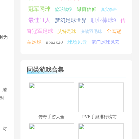
冠军网球
绿茵信仰
篮球战役
真实拳击
最佳11人
职业棒球9
梦幻足球世界
传
奇冠军足球
全民冠
艾特足球
决战羽毛球
则为
军足球
球场风云
nba2k20
豪门足球风云
同类游戏合集
；若
对
传奇手游大全
PVE手游排行榜前十名
，对