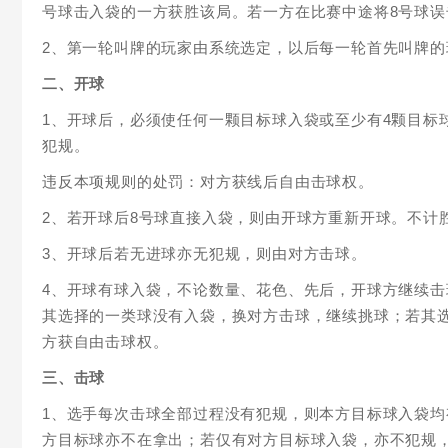
号球击入袋的一方获胜该局。若一方在比赛中途将8号球
2、第一轮叫牌的玩家由系统选定，以后每一轮首先叫牌
二、开球
1、开球后，必须使任何一颗目标球入袋或至少有4颗目标
犯规。
违反本项规则的处罚：对方获线后自由击球权。
2、若开球后8号球直接入袋，则由开球方重新开球。不计
3、开球后若无进球亦无犯规，则由对方击球。
4、开球有球入袋，不论数量、花色、先后，开球方继续
其选择的一类球没有入袋，换对方击球，继续挑球；若其
方获自由击球权。
三、击球
1、选手每次击球全部过程没有犯规，则本方目标球入袋
方目标球亦不在拿出；若仅有对方目标球入袋，亦不犯规