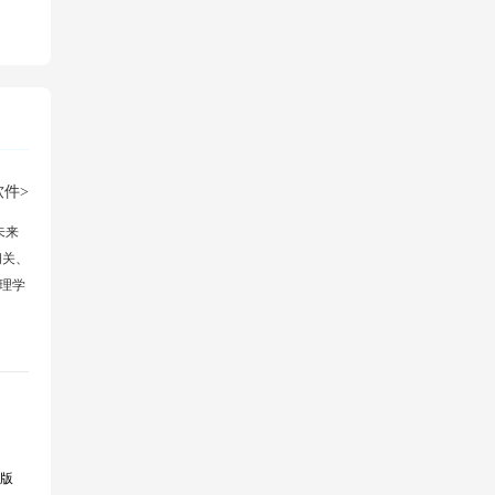
件>
未来
闯关、
理学
版