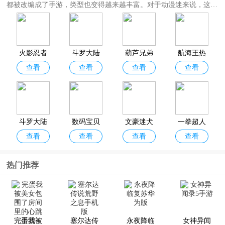
都被改编成了手游，类型也变得越来越丰富。对于动漫迷来说，这是
个绝佳的机会，可以亲身体验那些伴随童年的动画作品被改编成游戏
后的乐趣。
动漫改编的游戏大全
为大家精选了超多动漫ip改编的手机游戏，如：
奥特曼传奇英雄、航海王热血航线、斗罗大陆武魂觉醒、天元突破红
火影忍者
斗罗大陆
葫芦兄弟
航海王热
莲螺岩、秦时明月
等，涵盖格斗、卡牌、回合制、竞技、二次元等多
查看
查看
查看
查看
手游
武魂觉醒
七子降妖
血航线官
种玩法，感兴趣的小伙伴快来下载体验吧！
官服
服
斗罗大陆
数码宝贝
文豪迷犬
一拳超人
查看
查看
查看
查看
魂师对决
新世纪手
怪奇谭台
最强之男
官方正版
游
服
官服
热门推荐
我叫MT经
灌篮高手
妖精的尾
我独自升
查看
查看
查看
查看
典再现
官服
巴激斗
级arise
完蛋我被
塞尔达传
永夜降临
女神异闻