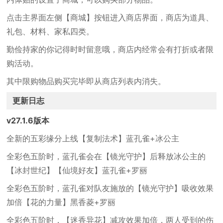
点击主界面左侧【商城】按钮进入商店界面，商店为道具、
礼包、材料、家私四类。
勤俭持家的你记得时时留意哦，商店内经常会有打折或者限
购活动。
其中限购物品购买完毕即从商店列表内消失。
更新日志
v27.1.6版本
全新的五彩缘分上线【复制法术】蓝孔雀+冰公主
全彩色五阶时，蓝孔雀会在【镜光守护】后释放冰公主的
【冰封世纪】【仙境好友】蓝孔雀+罗丽
全彩色五阶时，蓝孔雀对队友施放的【镜光守护】吸收效果
加倍【花的力量】黑香菱+罗丽
全彩色五阶时，【迷香异花】减攻效果加倍，两人受到的伤