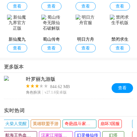
查看
查看
查看
查看
美女包围
说荒野之
复苏华为
录5手游
了房间里
息手机版
版
七龙珠激
航海王强
境界魂之
奥特曼传
的心跳手
查看
查看
查看
查看
战传说
者之路
觉醒
奇英雄官
游
新仙魔九
蜀山传奇
明日方舟
禁闭求生
方版
查看
查看
查看
查看
界官方正
无限仙石
官服
手机版
版
破解版
更多版本
叶罗丽九游版
844.62 MB
查看
角色扮演
v27.1.6安卓版
实时热词
火柴人觉醒
英雄联盟手游
奇葩战斗家各个版本
崩坏3国服
航海王热血航线
汉家江湖版本大全
幻灵修仙传
幻塔