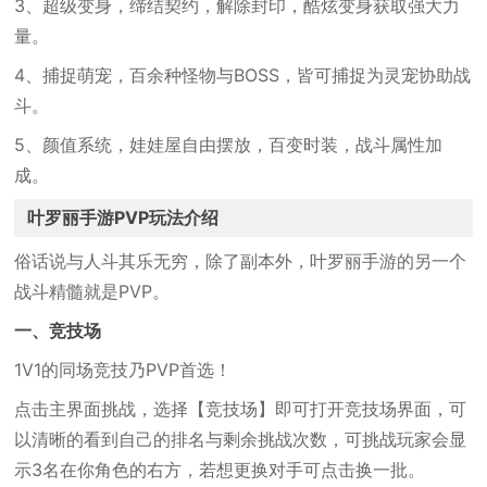
3、超级变身，缔结契约，解除封印，酷炫变身获取强大力
量。
4、捕捉萌宠，百余种怪物与BOSS，皆可捕捉为灵宠协助战
斗。
5、颜值系统，娃娃屋自由摆放，百变时装，战斗属性加
成。
叶罗丽手游PVP玩法介绍
俗话说与人斗其乐无穷，除了副本外，叶罗丽手游的另一个
战斗精髓就是PVP。
一、竞技场
1V1的同场竞技乃PVP首选！
点击主界面挑战，选择【竞技场】即可打开竞技场界面，可
以清晰的看到自己的排名与剩余挑战次数，可挑战玩家会显
示3名在你角色的右方，若想更换对手可点击换一批。