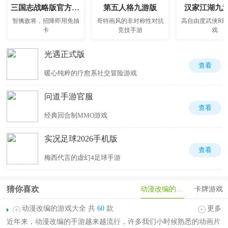
三国志战略版官方正版
第五人格九游版
汉家江湖九
智擒敌将，招降即用免抽
哥特画风的非对称性对抗
高自由度武侠RP
卡
竞技手游
戏
光遇正式版
查看
暖心纯粹的疗愈系社交冒险游戏
问道手游官服
查看
经典回合制MMO游戏
实况足球2026手机版
查看
梅西代言的虚幻4足球手游
猜你喜欢
动漫改编的游戏
卡牌游戏
动漫改编的游戏大全 共
60
款
更多
近年来，动漫改编的手游越来越流行，许多我们小时候熟悉的动画片