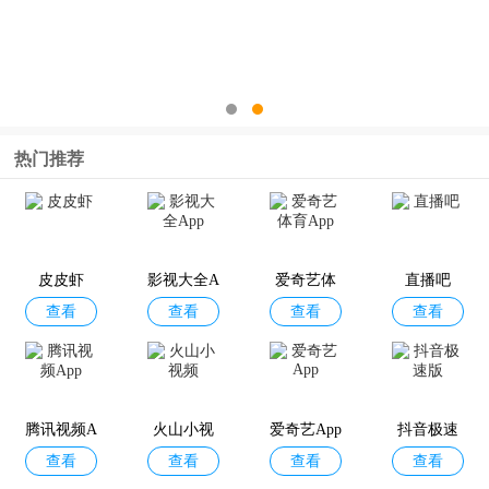
查看
查看
查看
查看
儿歌HD
D
儿童hd
元
龙石战争
查看
热门推荐
下
版
皮皮虾
影视大全A
爱奇艺体
直播吧
查看
查看
查看
查看
pp
育App
腾讯视频A
火山小视
爱奇艺App
抖音极速
查看
查看
查看
查看
pp
频
版