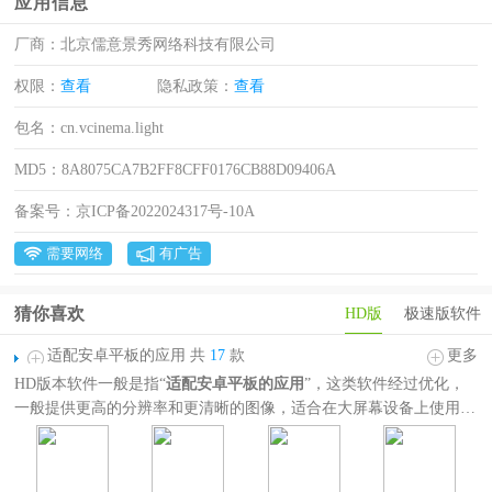
应用信息
厂商：
北京儒意景秀网络科技有限公司
权限：
查看
隐私政策：
查看
包名：
cn.vcinema.light
MD5：
8A8075CA7B2FF8CFF0176CB88D09406A
备案号：
京ICP备2022024317号-10A
需要网络
有广告
猜你喜欢
HD版
极速版软件
适配安卓平板的应用 共
17
款
更多
HD版本软件一般是指“
适配安卓平板的应用
”，这类软件经过优化，
一般提供更高的分辨率和更清晰的图像，适合在大屏幕设备上使用。
并且可能包含额外的功能或更好的用户体验，尤其是在图形和多媒体
方面。如果你使用的是平板电脑，HD版本通常更优化，能够更好地
利用平板的硬件性能。下面小编为大家带来了一些常用的适配安卓平