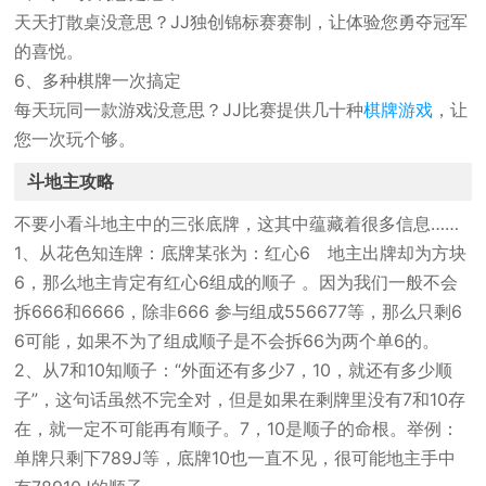
天天打散桌没意思？JJ独创锦标赛赛制，让体验您勇夺冠军
的喜悦。
6、多种棋牌一次搞定
每天玩同一款游戏没意思？JJ比赛提供几十种
棋牌游戏
，让
您一次玩个够。
斗地主攻略
不要小看斗地主中的三张底牌，这其中蕴藏着很多信息……
1、从花色知连牌：底牌某张为：红心6 地主出牌却为方块
6，那么地主肯定有红心6组成的顺子 。因为我们一般不会
拆666和6666，除非666 参与组成556677等，那么只剩6
6可能，如果不为了组成顺子是不会拆66为两个单6的。
2、从7和10知顺子：“外面还有多少7，10，就还有多少顺
子”，这句话虽然不完全对，但是如果在剩牌里没有7和10存
在，就一定不可能再有顺子。7，10是顺子的命根。举例：
单牌只剩下789J等，底牌10也一直不见，很可能地主手中