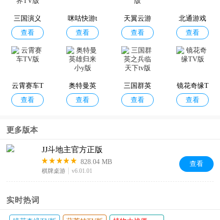
三国演义
咪咕快游t
天翼云游
北通游戏
查看
查看
查看
查看
吞噬无界T
v版
戏电视版
厅TV版
V版
云霄赛车T
奥特曼英
三国群英
镜花奇缘T
查看
查看
查看
查看
V版
雄归来小y
之兵临天
V版
版
下tv版
更多版本
JJ斗地主官方正版
828.04 MB
查看
棋牌桌游
v6.01.01
实时热词