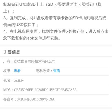
制粘贴到U盘或SD卡上（SD卡需要通过读卡器插到电脑
上）；
3、复制完成，将U盘或者带有读卡器的SD卡插到电视后或
侧面的USD接口中；
4、在电视应用桌面，找到文件管理>外接存储，进入后点击
您下载复制的apk文件进行安装。
手游信息
厂商：
竞技世界网络技术有限公司
权限：
查看
隐私政策：
查看
包名：
cn.jj.tv
MD5：
CB535966FF16024BD01BECF92F45CA5A
备案号：
京ICP备09016390号-59A