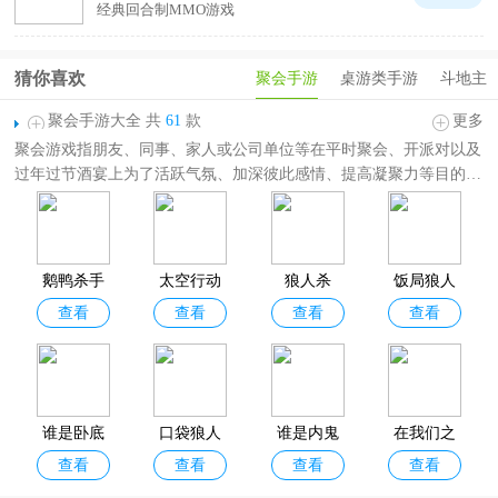
经典回合制MMO游戏
猜你喜欢
聚会手游
桌游类手游
斗地主
聚会手游大全 共
61
款
更多
聚会游戏指朋友、同事、家人或公司单位等在平时聚会、开派对以及
过年过节酒宴上为了活跃气氛、加深彼此感情、提高凝聚力等目的而
进行的集体互动游戏，一般是至少2人以上的多人互动游戏。
聚会手游大全
为广大玩家精选了各种不同的聚会玩的游戏，其中包括
蛋仔派对、太空狼人杀、后室多人联机、我的世界、欢乐斗地主、大
富翁飞行棋等热门派对聚会游戏，题材玩法囊括狼人杀类、多人联机
鹅鸭杀手
太空行动
狼人杀
饭局狼人
类、棋牌桌游类、开放世界类、恐怖解谜类等，可以满足各位玩家对
查看
查看
查看
查看
游2026最
国服最新
手机聚会游戏的不同需求！欢迎分享收藏！
新版
版
谁是卧底
口袋狼人
谁是内鬼
在我们之
查看
查看
查看
查看
手游官方
杀
国际服(Su
间2026最