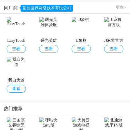
正版
per Sus)
新版
更多>
同厂商
竞技世界网络技术有限公司
谁是外星
我们的派
推理学院
狼人嫌疑
查看
查看
查看
查看
人最新版
对官方版
神秘大厦
本
最新版
EasyTouch
曙光英雄
JJ象棋
JJ麻将官方
查看
查看
查看
查看
体验服
版
伪装者对
蛋仔派对2
元梦之星
王者荣耀
查看
查看
查看
查看
决
026最新版
官方正版
正式服
我自为道
查看
热门推荐