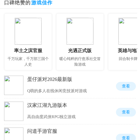
口碑绝赞的
游戏佳作
率土之滨官服
光遇正式版
英雄与地
千万玩家，千万部三国个
暖心纯粹的疗愈系社交冒
回合制卡牌
人史
险游戏
蛋仔派对2026最新版
查看
Q萌的多人在线休闲竞技派对游戏
汉家江湖九游版本
查看
高自由度武侠RPG独立游戏
问道手游官服
查看