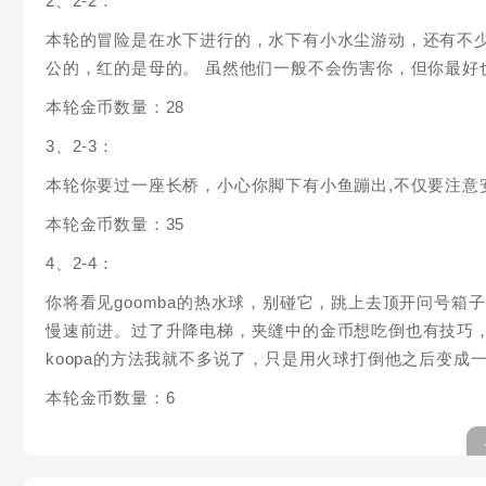
2、2-2：
本轮的冒险是在水下进行的，水下有小水尘游动，还有不少
公的，红的是母的。 虽然他们一般不会伤害你，但你最好
本轮金币数量：28
3、2-3：
本轮你要过一座长桥，小心你脚下有小鱼蹦出,不仅要注意
本轮金币数量：35
4、2-4：
你将看见goomba的热水球，别碰它，跳上去顶开问号
慢速前进。过了升降电梯，夹缝中的金币想吃倒也有技巧
koopa的方法我就不多说了，只是用火球打倒他之后变成
本轮金币数量：6