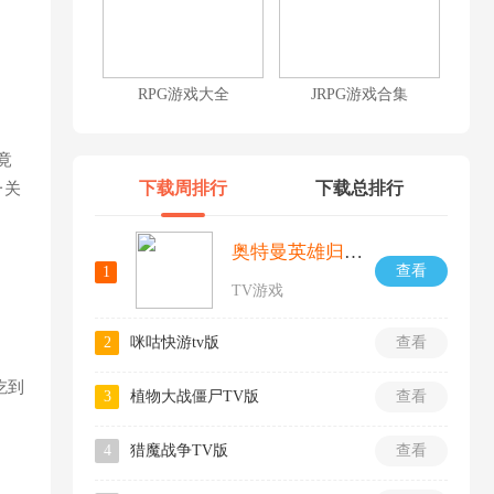
RPG游戏大全
JRPG游戏合集
竟
下载周排行
下载总排行
一关
奥特曼英雄归来小y版
查看
1
TV游戏
2
咪咕快游tv版
查看
吃到
3
植物大战僵尸TV版
查看
4
猎魔战争TV版
查看