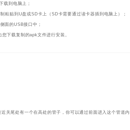
件下载到电脑上；
复制粘贴到U盘或SD卡上（SD卡需要通过读卡器插到电脑上）；
侧面的USB接口中；
您下载复制的apk文件进行安装。
接近关尾处有一个在高处的管子，你可以通过前面进入这个管道内