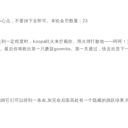
心点，不要掉下去即可。本轮金币数量：23
到一定程度时，koopa吐火来拦截你。用火球打败他——呵呵！
子。最后你将救出第一只蘑菇goomba。第一关通过，快去欣赏下
踢倒它们可以得到一条命,加完命后面高处有一个隐藏的跳跃绿果,