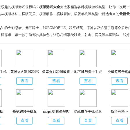
限乐趣的横版游戏世界吗？
横版游戏大全
为大家精选各种横版游戏类型，让你一次玩个
戏从横版格斗、横版闯关、横版动作、横版冒险、横版单机等类型中精选出来的
最新最
知的火影忍者、元气骑士、PUBGMOBILE、和平精英、原神以及饥荒手游等众多热
多样需求。每一款手游都独具特色，让你尽情享受跳跃、射击、闯关等丰富玩法，和好
挑战极限！别再等待，立即下载体验吧！
版手机版
死神vs火影2026最新版
像素火影2026最新版
地下城与勇士手游
漫威超级争霸
查看
查看
查看
查看
机版
拳皇2001手机版
mugen街机拳皇97
混乱格斗手机安卓版
斯洛莫格斗
查看
查看
查看
查看