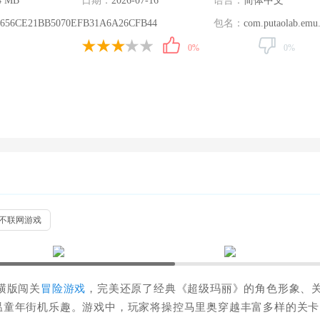
4 MB
日期：
2026-07-16
语言：
简体中文
6656CE21BB5070EFB31A6A26CFB44
包名：
com.putaolab.emu.
0%
0%
不联网游戏
横版闯关
冒险游戏
，完美还原了经典《超级玛丽》的角色形象、
温童年街机乐趣。游戏中，玩家将操控马里奥穿越丰富多样的关卡