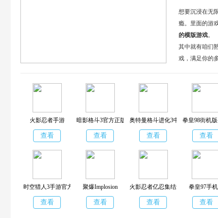
想要沉浸在无
瘾。里面的游
的横版游戏
。
其中就有咱们熟
戏，满足你的
起组队，共同
火影忍者手游
暗影格斗3官方正版
奥特曼格斗进化3中文版
拳皇98街机
查看
查看
查看
查看
时空猎人3手游官方正版
聚爆Implosion
火影忍者亿忍集结最新版
拳皇97手
查看
查看
查看
查看