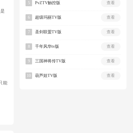
5
PvZTV触控版
查看
的是
6
超级玛丽TV版
查看
7
圣剑联盟TV版
查看
8
千年风华tv版
查看
9
三国神将传TV版
查看
10
葫芦娃TV版
查看
只能