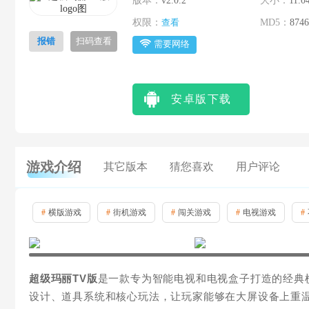
版本：
v2.0.2
大小：
11.0
权限：
查看
MD5：
874
报错
扫码查看
需要网络
安卓版下载
游戏介绍
其它版本
猜您喜欢
用户评论
#
横版游戏
#
街机游戏
#
闯关游戏
#
电视游戏
#
超级玛丽TV版
是一款专为智能电视和电视盒子打造的经典
设计、道具系统和核心玩法，让玩家能够在大屏设备上重