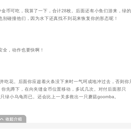
金币可吃，我算了一下，合计28枚。后面还有小鱼们游来，绿
也别碰撞他们，因为水下还真找不到花来恢复你的形态呢！
安全，动作也要快啊！
箱子并吃花。后面你应趁着火条没下来时一气呵成地冲过去，否则你
，你先蹲下，在向夹缝金币位置移动，多试几次。对付后面那只
一只绿小乌龟而已。还会比上一关多救出一只蘑菇goomba。