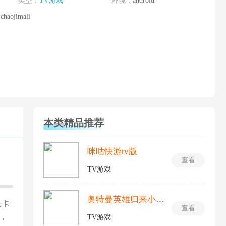
类型：
TV游戏
环境：
android
chaojimali
本类精品推荐
咪咕快游tv版
查看
TV游戏
奥特曼英雄归来小y版
关卡
查看
，
TV游戏