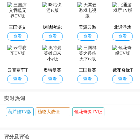
三国演义
咪咕快游t
天翼云游
北通游戏
查看
查看
查看
查看
吞噬无界T
v版
戏电视版
厅TV版
V版
云霄赛车T
奥特曼英
三国群英
镜花奇缘T
查看
查看
查看
查看
V版
雄归来小y
之兵临天
V版
版
下tv版
实时热词
葫芦娃TV版
植物大战僵尸TV版
镜花奇缘TV版
评分及评论