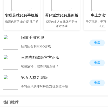
实况足球2026手机版
蛋仔派对2026最新版
率土之滨
梅西代言的虚幻4足球手游
Q萌的多人在线休闲竞技
千万玩家，千万
派对游戏
人史
问道手游官服
查看
经典回合制MMO游戏
三国志战略版官方正版
查看
智擒敌将，招降即用免抽卡
第五人格九游版
查看
哥特画风的非对称性对抗竞技手游
热门推荐