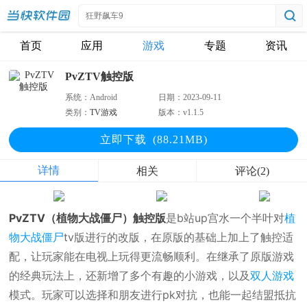
首页
应用
游戏
专题
资讯
PvZTV触控版
系统：
Android
日期：
2023-09-11
类别：
TV游戏
版本：
v1.1.5
立即下
载
(88.21MB)
详情
相关
评论(2)
PvZTV（植物大战僵尸）触控版
是b站up宫水一个半叶对
植
物大战僵尸
tv版进行的改版，在原版的基础上加上了触控适
配，让玩家能在电视上玩得更流畅顺利。在继承了原版游戏
的经典玩法上，还新增了多个有趣的小游戏，以及
双人游戏
模式。玩家可以选择和朋友进行pk对抗，也能一起结盟抵抗