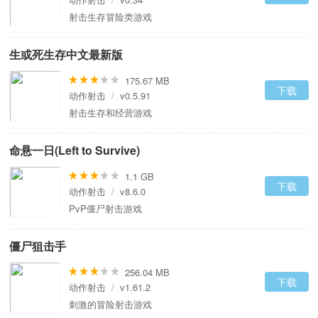
射击生存冒险类游戏
生或死生存中文最新版
175.67 MB
下载
动作射击
/
v0.5.91
射击生存和经营游戏
命悬一日(Left to Survive)
1.1 GB
下载
动作射击
/
v8.6.0
PvP僵尸射击游戏
僵尸狙击手
256.04 MB
下载
动作射击
/
v1.61.2
刺激的冒险射击游戏