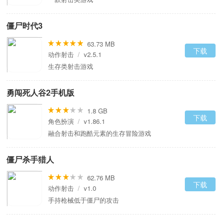
僵尸时代3
63.73 MB
下载
动作射击
/
v2.5.1
生存类射击游戏
勇闯死人谷2手机版
1.8 GB
下载
角色扮演
/
v1.86.1
融合射击和跑酷元素的生存冒险游戏
僵尸杀手猎人
62.76 MB
下载
动作射击
/
v1.0
手持枪械低于僵尸的攻击