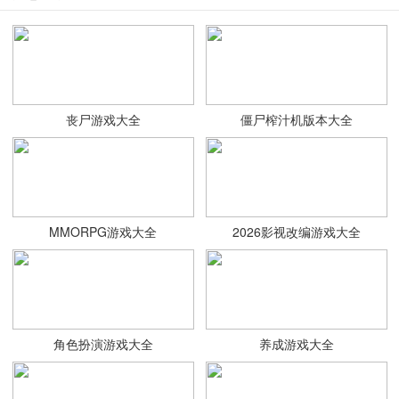
丧尸游戏大全
僵尸榨汁机版本大全
MMORPG游戏大全
2026影视改编游戏大全
角色扮演游戏大全
养成游戏大全