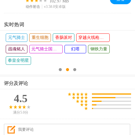
102.97 MB
动作射击
v3.58.0安卓版
实时热词
士
重生细胞
香肠派对
穿越火线枪战王者
崩坏3国服
人
元气骑士国际版
幻塔
钢铁力量
pubg国际服
明星
评分及评论
4.5
满分5.0分