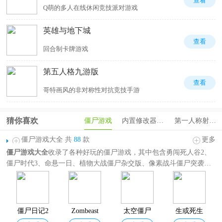
查看
Q萌的多人在线休闲竞技派对游戏
英雄与地下城
查看
回合制卡牌游戏
第五人格九游版
查看
哥特画风的非对称性对抗竞技手游
猜你喜欢
僵尸游戏
内置修改器游戏
第一人称射击手游
僵尸游戏大全 共
88
款
更多
僵尸游戏大全
收录了各种好玩的僵尸游戏，其中包含勇闯死人谷2、
僵尸时代3、命悬一日、植物大战僵尸杂交版、像素战斗僵尸突袭、
超级月亮沙盒2、勇闯死人谷、僵尸森林3等各种僵尸类手机游戏。不
论是想体验僵尸射击游戏、僵尸塔防游戏、像素风僵尸游戏、僵尸生
存游戏等，僵尸题材游戏能很好的满足你对僵尸游戏的需求，欢迎分
享收藏！
僵尸日记2
Zombeast
太空僵尸
生或死生