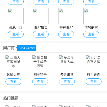
查看
查看
查看
查看
(Zombie D
射手
存中文最
iary2)
新版
命悬一日
僵尸狙击
特种僵尸
愤怒的射
查看
查看
查看
查看
(Left to Su
手
小队最新
手最新版
rvive)
版
同厂商
Alda Games
绝望的入
僵尸大逃
黑暗的土
僵尸炮艇
查看
查看
查看
查看
侵者
杀(Zombie
壤
生存
Escape Gu
运输大亨
幽灵狙击
多边形世
行尸走肉
查看
n Shooter
查看
查看
查看
帝国城市
手战争FPS
界大战
官方版
Game)
射杀僵尸
戴夫的晚
僵尸世界
死亡扳机2
热门推荐
查看
查看
查看
查看
防御正版
年生活
大战手机
中文版