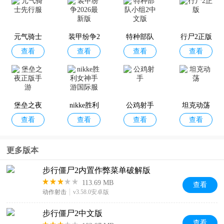
版
元气骑士
装甲纷争2
特种部队
行尸2正版
查看
查看
查看
查看
先行服
026最新版
小组2中文
版
堡垒之夜
nikke胜利
公鸡射手
坦克动荡
查看
查看
查看
查看
正版手游
女神手游
国际服
更多版本
步行僵尸2内置作弊菜单破解版
113.69 MB
查看
动作射击
v3.58.0安卓版
步行僵尸2中文版
查看