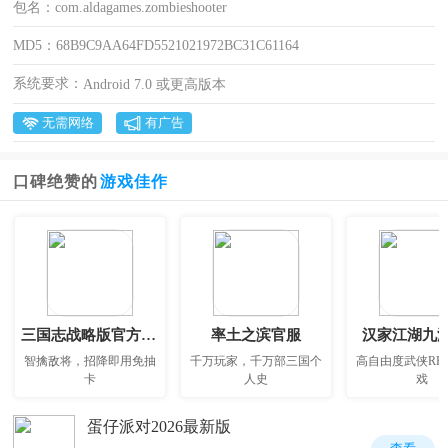
包名：
com.aldagames.zombieshooter
MD5：
68B9C9AA64FD5521021972BC31C61164
系统要求：
Android 7.0 或更高版本
无需网络
有广告
口碑绝赞的
游戏佳作
三国志战略版官方正版
率土之滨官服
汉家江湖九
智擒敌将，招降即用免抽
千万玩家，千万部三国个
高自由度武侠RP
卡
人史
戏
蛋仔派对2026最新版